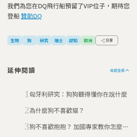
我們為您在DQ飛行船預留了VIP位子，期待您
登船
贊助DQ
生物
狗
研究
瑞士
認知
歐洲
分享
延伸閱讀
收起全部
匈牙利研究：狗狗聽得懂你在說什麼
為什麼狗不喜歡貓？
狗不喜歡抱抱？ 加國專家教你怎麼愛
狗