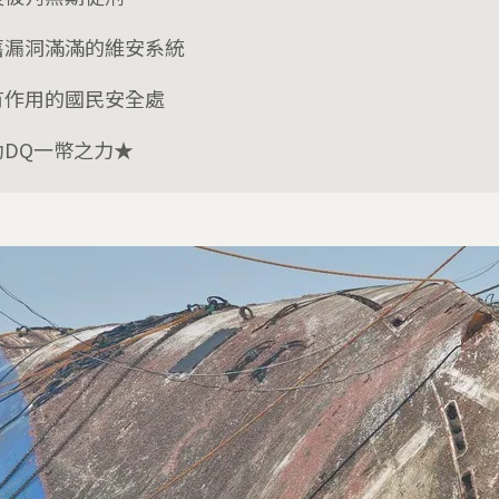
舊漏洞滿滿的維安系統
有作用的國民安全處
助DQ一幣之力★