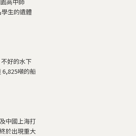
檀園高中師
名學生的遺體
、不好的水下
,825噸的船
，以及中國上海打
後終於出現重大