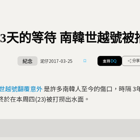
073天的等待 南韓世越號
紀念
泥仔
2017-03-25
支持
分享
DQ
世越號翻覆意外
是許多南韓人至今的傷口，時隔 3
終於在本周四(23)被打撈出水面。