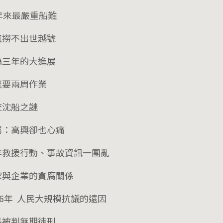
0年來最嚴重船難
直撈不出世越號
隔三年的大進展
概要兩周作業
查沈船之謎
屬：高興卻也心痛
年救援行動、事故資訊一團亂
家與企業的貪腐關係
16年 人民大規模抗議的遠因
長被判無期徒刑