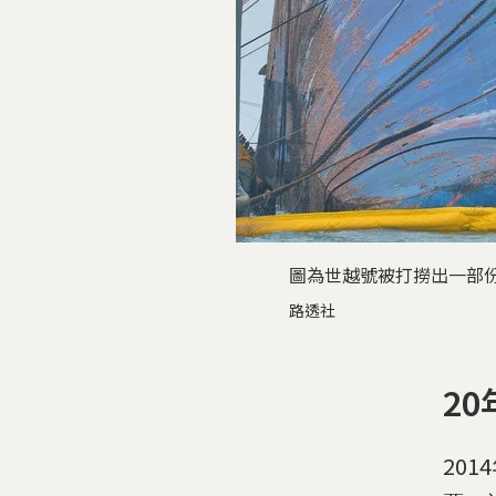
圖為世越號被打撈出一部
路透社
2
201