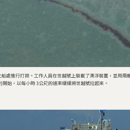
沈船處進行打撈。工作人員在世越號上裝載了漂浮裝置，並用兩
22)開始，以每小時 3公尺的速率緩緩將世越號拉起來。