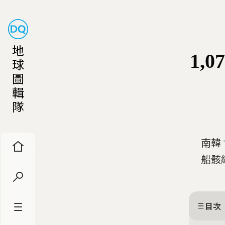
地
1,
球
圖
輯
隊
南韓
船骸
目次