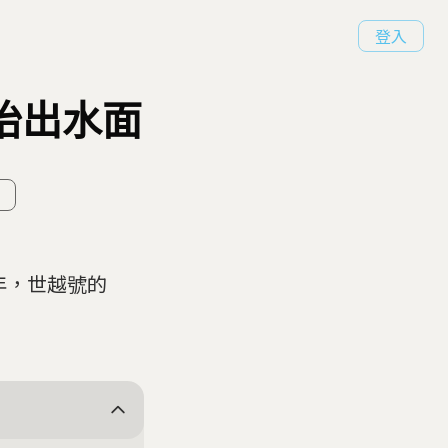
登入
被抬出水面
年，世越號的