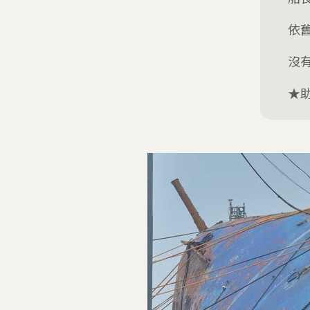
依
沒
★