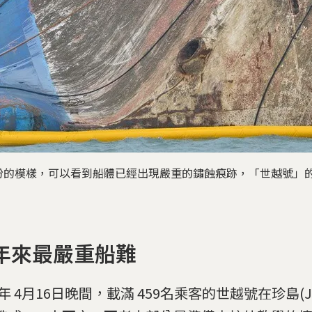
份的模樣，可以看到船體已經出現嚴重的鏽蝕痕跡，「世越號」
0年來最嚴重船難
4年 4月16日晚間，載滿 459名乘客的世越號在珍島(J