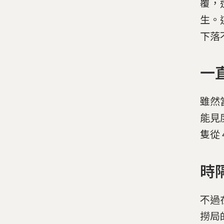
覆，
生。
下落
一
雖然
能見
隻從
時
不過
撈局