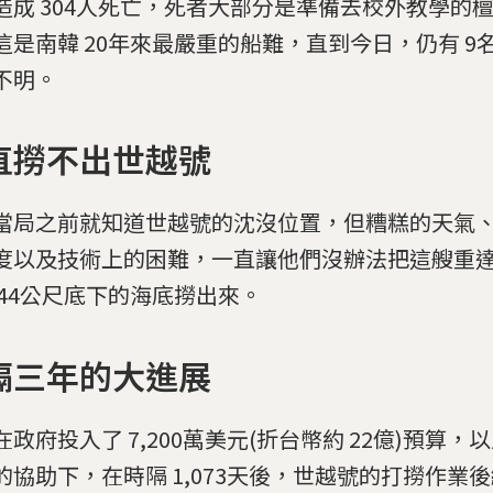
造成 304人死亡，死者大部分是準備去校外教學的
這是南韓 20年來最嚴重的船難，直到今日，仍有 9
不明。
直撈不出世越號
當局之前就知道世越號的沈沒位置，但糟糕的天氣
度以及技術上的困難，一直讓他們沒辦法把這艘重達 6
 44公尺底下的海底撈出來。
隔三年的大進展
在政府投入了 7,200萬美元(折台幣約 22億)預算
的協助下，在時隔 1,073天後，世越號的打撈作業