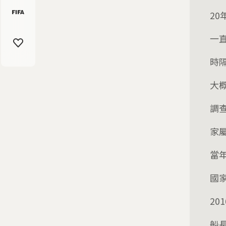
2
一
時
大
調
家
當
國
20
船