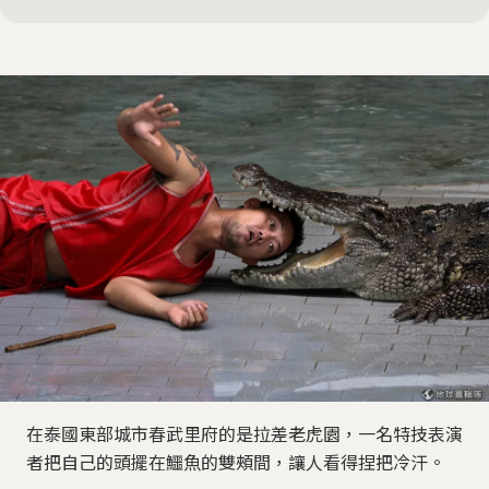
在泰國東部城市春武里府的是拉差老虎園，一名特技表演
者把自己的頭擺在鱷魚的雙頰間，讓人看得捏把冷汗。