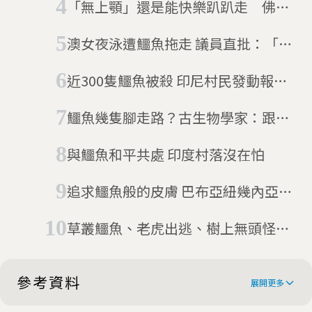
「無上顎」還是能快樂趴趴走 佛州
罕見小鱷展現生命韌性
澳女夜泳遭鱷魚拖走 議員直批：「再
怎麼立法都防不了蠢蛋」
近300隻鱷魚被殺 印尼村民發動報復
性攻擊
鱷魚幾隻腳走路？古生物學家：跟你
想得不一樣
與鱷魚和平共處 印度村落沒在怕
追求鱷魚般的皮膚 巴布亞紐幾內亞部
落成年禮
草叢鱷魚、老虎出逃、樹上無頭怪，
原來通通是眼睛業障重？報警烏龍一
籮筐
參考資料
展開更多