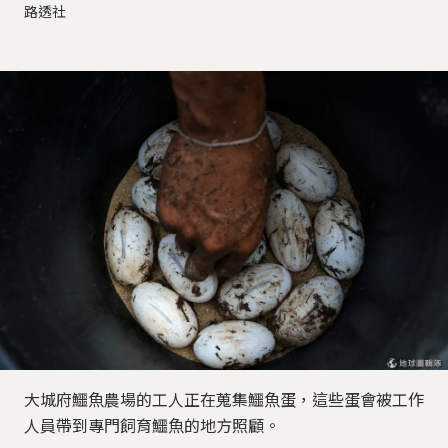
路透社
大城府鱷魚農場的工人正在蒐集鱷魚蛋，這些蛋會被工作
人員帶到專門飼育鱷魚的地方照顧。