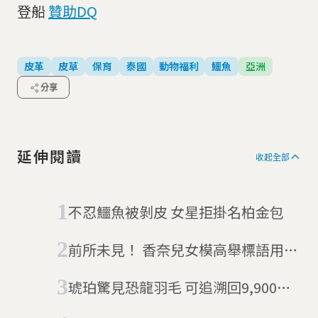
登船
贊助DQ
皮革
皮草
保育
泰國
動物福利
鱷魚
亞洲
分享
延伸閱讀
收起全部
不忍鱷魚被剝皮 女星拒掛名柏金包
前所未見！ 香奈兒女模高舉標語用示
威走秀挺女性平權
琥珀驚見恐龍羽毛 可追溯回9,900萬
年前