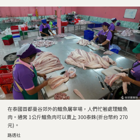
在泰國首都曼谷郊外的鱷魚屠宰場，人們忙著處理鱷魚
肉。通常 1公斤鱷魚肉可以賣上 300泰銖(折台幣約 270
元)。
路透社