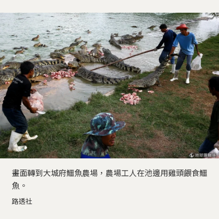
畫面轉到大城府鱷魚農場，農場工人在池邊用雞頭餵食鱷
魚。
路透社