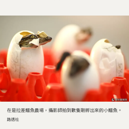
在是拉差鱷魚農場，攝影師拍到數隻剛孵出來的小鱷魚。
路透社