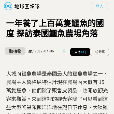
地球圖輯隊
登入
一年養了上百萬隻鱷魚的國
度 探訪泰國鱷魚農場角落
動植物
泥仔
2017-07-06
支持
分享
DQ
大城府鱷魚農場是泰國最大的鱷魚農場之一，
農場主人魯格尼特估計現在農場內大概有 15
萬隻鱷魚，他們除了販售皮製品，也開放觀光
客來觀賞。來到這裡的觀光客除了可以看到這
些大型爬蟲類懶洋洋地在烈日下休息、大啖雞