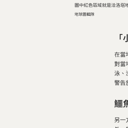
圖中紅色區域就是洽洛塔地區
地球圖輯隊
「
在當
對當
泳、
警告
鱷
另一