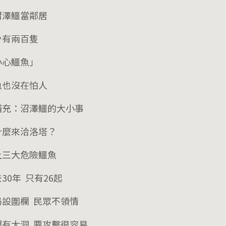
沼澤鱷當鄰居
少有兩百隻
小心鱷魚」
魚也沒在怕人
補充：沼澤鱷的大小事
什麼來洽洛塔？
上三大危險鱷魚
30年 只有26起
局設圍欄 民眾不領情
欄有大洞 要攻擊很容易