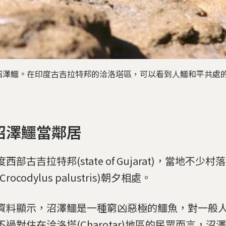
沼澤鱷。在印度古吉拉特邦的洽洛塔區，可以看到人鱷和平共處
沼澤鱷當鄰居
西部古吉拉特邦(state of Gujarat)，當地不少
rocodylus palustris)朝夕相處。
資料顯示，沼澤鱷是一種窮凶惡極的鱷魚，對一般
不過對住在洽洛塔(Charotar)地區的民眾而言，