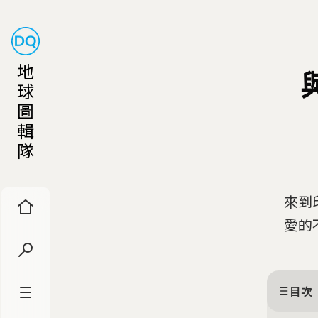
地
球
圖
輯
隊
來到
愛的
目次