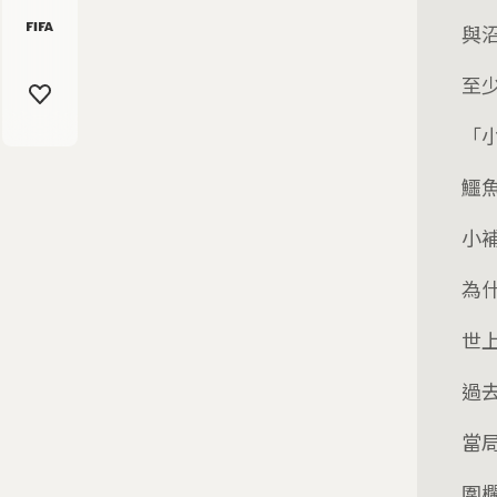
與
至
「
鱷
小
為
世
過去
當
圍