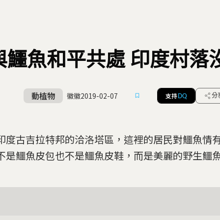
與鱷魚和平共處 印度村落
動植物
徽徽
2019-02-07
支持
分
DQ
印度古吉拉特邦的洽洛塔區，這裡的居民對鱷魚情
不是鱷魚皮包也不是鱷魚皮鞋，而是美麗的野生鱷