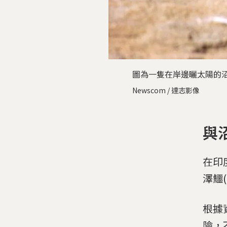
圖為一隻在岸邊曬太陽的
Newscom / 達志影像
與
在印度
澤鱷(C
根據
險，