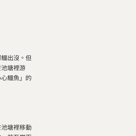
。
澤鱷出沒。但
在池塘裡游
小心鱷魚」的
在池塘裡移動