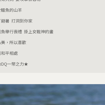
於鱷魚的山羊
了避暑 打洞到你家
鱷魚舉行喪禮 掛上女戰神的畫
為美，所以喜歡
鱷和平相處
助DQ一幣之力★