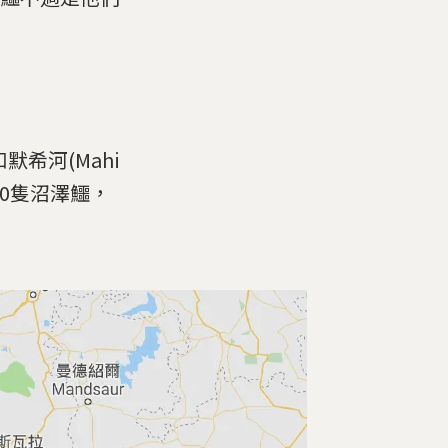
和默希河(Mahi
200隻沼澤鱷，