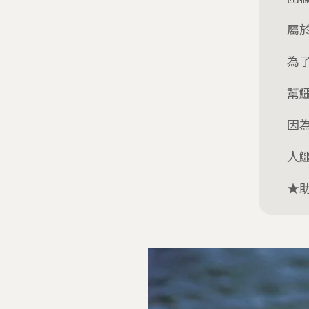
屬
為
幫
因
人
★