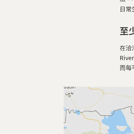
日常
至
在洽洛
Riv
而每