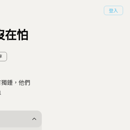
登入
沒在怕
享
有獨鍾，他們
魚