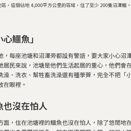
，這個佔地 4,000平方公里的區域，住了至少 200隻沼澤鱷
小心鱷魚」
地，每座池塘和沼澤旁都設有警語，要大家小心沼
地居民來說，池塘是他們生活起居的重心，他們會
洗澡、洗衣、幫牲畜洗澡還有種荸薺，完全不把「
放在眼裡。
魚也沒在怕人
方面，住在池塘裡的鱷魚也沒在怕人，除了悠閒地