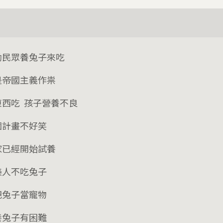
勵民眾養兔子來吃
是帝國主義作祟
東西吃 孩子營養不良
個計畫不好笑
家已經開始試養
美人不吃兔子
把兔子當寵物
養兔子有困難