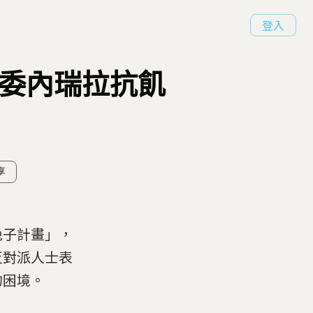
登入
」委內瑞拉抗飢
享
兔子計畫」，
反對派人士表
的困境。