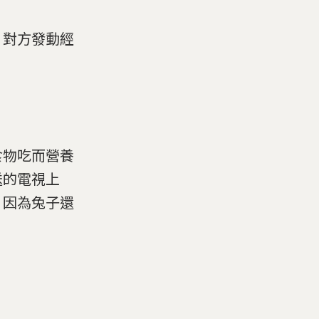
，對方發動經
食物吃而營養
送的電視上
，因為兔子還