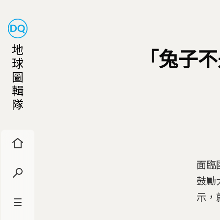
地
「兔子不
球
圖
輯
隊
面臨
鼓勵
示，