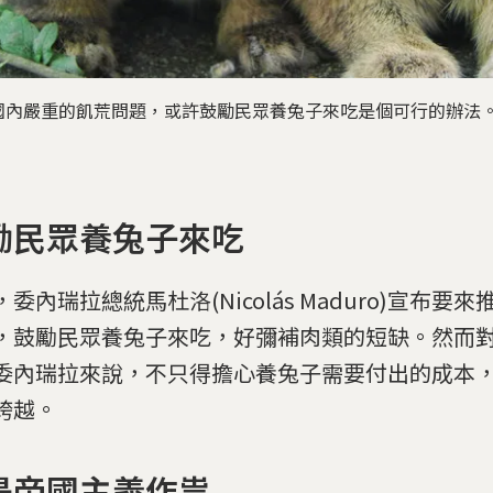
國內嚴重的飢荒問題，或許鼓勵民眾養兔子來吃是個可行的辦法
勵民眾養兔子來吃
委內瑞拉總統馬杜洛(Nicolás Maduro)宣布要
，鼓勵民眾養兔子來吃，好彌補肉類的短缺。然而
委內瑞拉來說，不只得擔心養兔子需要付出的成本
跨越。
是帝國主義作祟