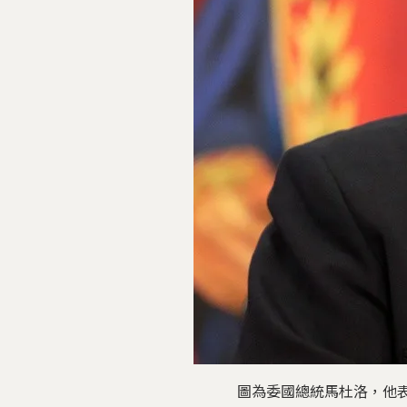
圖為委國總統馬杜洛，他