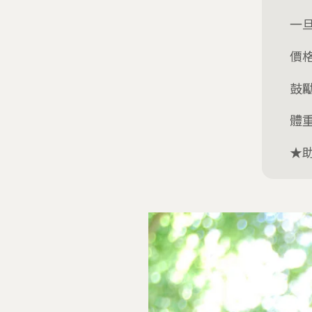
一旦
價格
鼓
體重
★