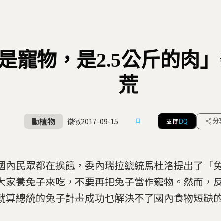
是寵物，是2.5公斤的肉
荒
動植物
徽徽
2017-09-15
支持
分
DQ
國內民眾都在挨餓，委內瑞拉總統馬杜洛提出了「
大家養兔子來吃，不要再把兔子當作寵物。然而，
就算總統的兔子計畫成功也解決不了國內食物短缺