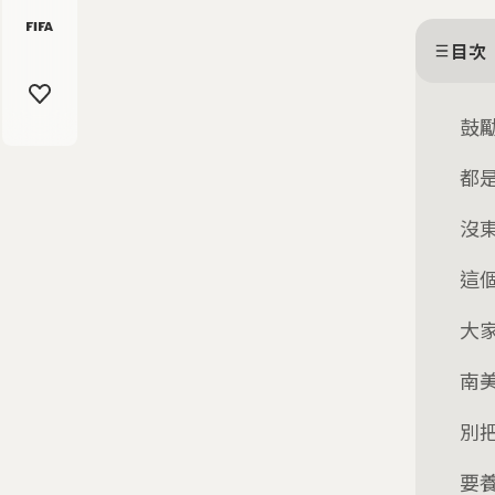
目次
鼓
都
沒
這
大
南
別
要