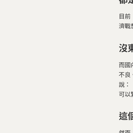
目前
濟戰
沒
而國
不良
說：
可以
這
然而