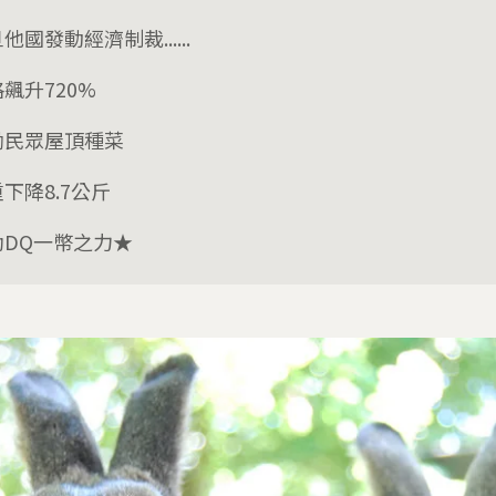
他國發動經濟制裁......
飆升720%
勵民眾屋頂種菜
下降8.7公斤
助DQ一幣之力★