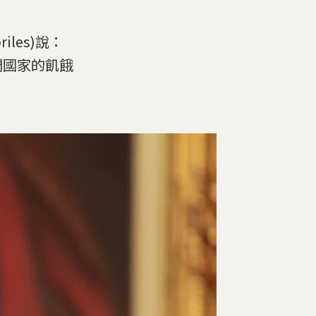
les)說：
們國家的飢餓