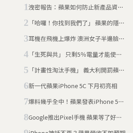
洩密報告：蘋果如何防止新產品資訊
被洩漏
「哈囉！你找到我們了」 蘋果的隱藏
版徵人訊息被發現了
耳機在飛機上爆炸 澳洲女子半邊臉灼
傷
「生死與共」 只剩5％電量才能使用
的聊天app
「計畫性淘汰手機」 義大利開罰蘋果
和三星
新一代蘋果iPhone 5C 下月初亮相
爆料幾乎全中！蘋果發表iPhone 5s/
iPhone 5c
Google推出Pixel手機 蘋果等了好久
的對手
iPhone神話不再？蘋果營收不如預期