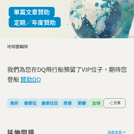
單篇文章贊助
定期／年度贊助
地球圖輯隊
我們為您在DQ飛行船預留了VIP位子，期待您
登船
贊助DQ
南非
曼德拉
曼德拉日
慈善
節慶
全球
分享
延伸閱讀
收起全部