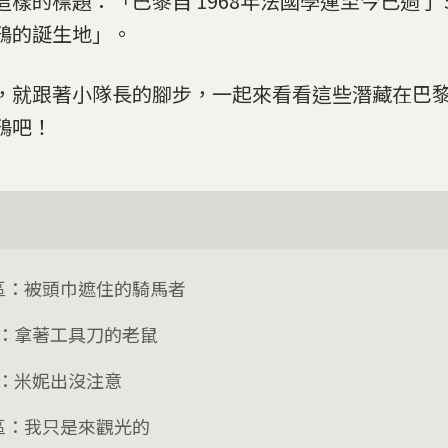
這樣的標題：「巴黎自 1968年法國學運至今已過了 
鴉的誕生地」。
，就跟著小隊長的腳步，一起來看看這些潛藏在巴
鴉吧！
9區：被頭巾遮住的騎馬者
區：拿著工具刀的老鼠
區：米妮出沒注意
6區：我只是來觀光的