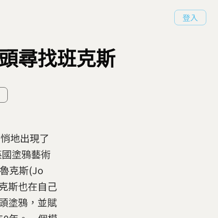
登入
街頭尋找班克斯
悄悄地出現了
英國塗鴉藝術
魯克斯(Jo
班克斯也在自己
街頭塗鴉，並賦