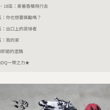
區、18區：乘著香檳飛行去
9區：你也想要獎勵嗎？
1區：出口上的哀悼者
區：我的家
瞬即逝的塗鴉
助DQ一幣之力★