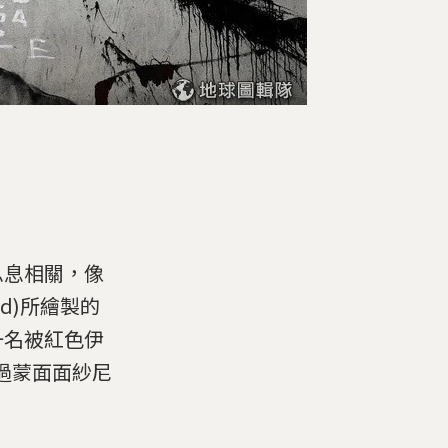
息息相關，像
id)所繪製的
一名被紅色伊
通過蒙面面紗尼