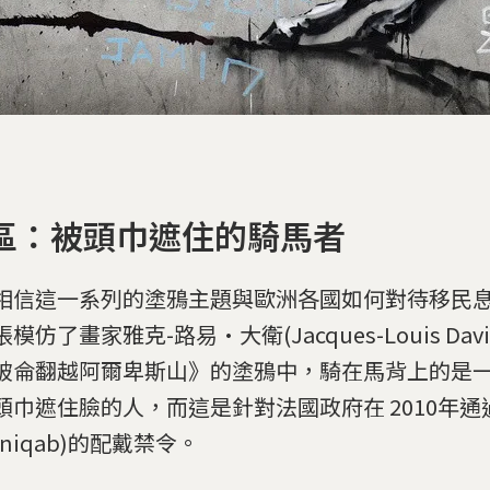
9區：被頭巾遮住的騎馬者
相信這一系列的塗鴉主題與歐洲各國如何對待移民
模仿了畫家雅克-路易·大衛(Jacques-Louis Dav
破侖翻越阿爾卑斯山》的塗鴉中，騎在馬背上的是
頭巾遮住臉的人，而這是針對法國政府在 2010年
niqab)的配戴禁令。