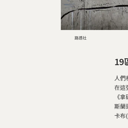
路透社
1
人們
在這張
《拿
斯蘭
卡布(