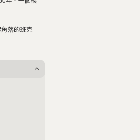
50年。一個模
黎角落的班克