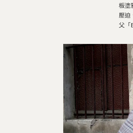
板塗鴉
壓迫
父「B