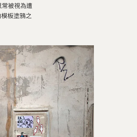
，老鼠常被視為遭
向模板塗鴉之