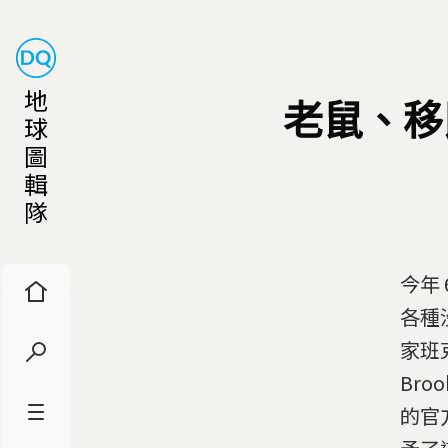
地
老鼠、移
球
圖
輯
隊
今年
各種
家班
Br
的官