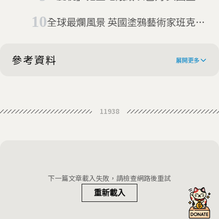
藝術家班克斯的巴勒斯坦派對
全球最爛風景 英國塗鴉藝術家班克斯
的「圍牆飯店」
參考資料
展開更多
Banksy Makes Poignant Statement
11938
About Homelessness With New
Banksy's Birmingham artwork
Reindeer Street Art
highlighting homelessness
Watch - Birmingham Banksy
preserved
covered in protective sheet after
Have a Banksy Christmas: his
下一篇文章載入失敗，請檢查網路後重試
yob paints red noses on reindeer
Birmingham reindeer are an
重新載入
artistic miracle