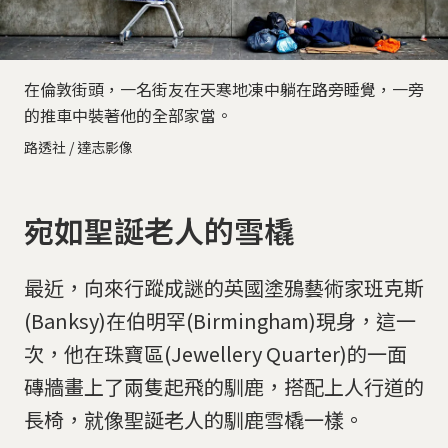
在倫敦街頭，一名街友在天寒地凍中躺在路旁睡覺，一旁
的推車中裝著他的全部家當。
路透社 / 達志影像
宛如聖誕老人的雪橇
最近，向來行蹤成謎的英國塗鴉藝術家班克斯
(Banksy)在伯明罕(Birmingham)現身，這一
次，他在珠寶區(Jewellery Quarter)的一面
磚牆畫上了兩隻起飛的馴鹿，搭配上人行道的
長椅，就像聖誕老人的馴鹿雪橇一樣。