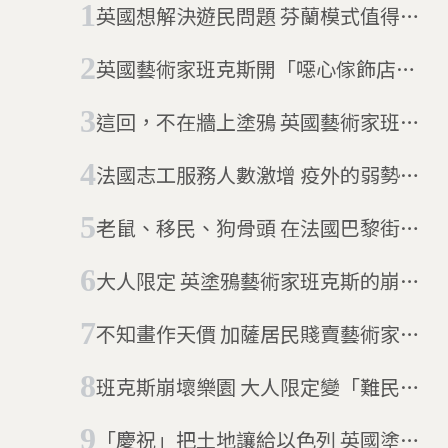
英國想解決遊民問題 芬蘭模式值得一
試
英國藝術家班克斯開「噁心傢飾店」
專賣不實用又冒犯人的商品
這回，不在牆上塗鴉 英國藝術家班克
斯新作：海上難民救援船
法國志工服務人數激增 疫外的弱勢暖
流
老鼠、移民、狗骨頭 在法國巴黎街頭
尋找班克斯
大人限定 英塗鴉藝術家班克斯的崩壞
樂園
不知畫作天價 加薩居民賤賣藝術家塗
鴉
班克斯崩壞樂園 大人限定變「難民限
定」
「慶祝」把土地讓給以色列 英國塗鴉