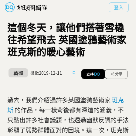
地球圖輯隊
登入
這個冬天，讓他們搭著雪橇
往希望飛去 英國塗鴉藝術家
班克斯的暖心藝術
藝術
徽徽
2019-12-11
支持
分享
DQ
過去，我們介紹過許多英國塗鴉藝術家
班克
斯
的作品，每一樣背後都有深遠的涵義，不
只點出許多社會議題，也透過幽默反諷的手法
彰顯了弱勢群體面對的困境。這一次，班克斯