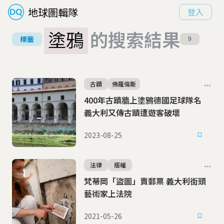
地球圖輯隊
登入
塗鴉
的搜索結果
標籤
9
古蹟
佛羅倫斯
400年古蹟牆上塗鴉德國足球隊名
義大利又傳古蹟遭遊客破壞
2023-08-25
法律
版權
梵蒂岡「盜圖」賣郵票 義大利街頭
藝術家上法院
2021-05-26