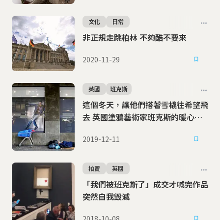
文化
日常
非正規走跳柏林 不夠酷不要來
2020-11-29
英國
班克斯
這個冬天，讓他們搭著雪橇往希望飛
去 英國塗鴉藝術家班克斯的暖心藝
術
2019-12-11
拍賣
英國
「我們被班克斯了」成交才喊完作品
突然自我毀滅
2018-10-08