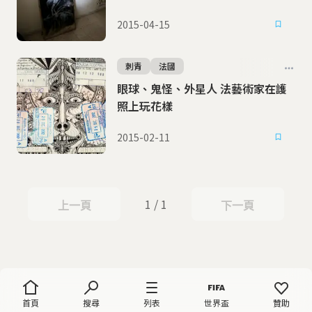
2015-04-15
刺青
法國
眼球、鬼怪、外星人 法藝術家在護
照上玩花樣
2015-02-11
1 / 1
上一頁
下一頁
上一頁
下一頁
首頁
搜尋
列表
世界盃
贊助