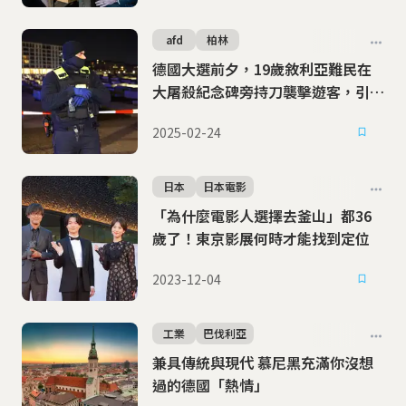
afd
柏林
德國大選前夕，19歲敘利亞難民在
大屠殺紀念碑旁持刀襲擊遊客，引發
移民政策爭議
2025-02-24
日本
日本電影
「為什麼電影人選擇去釜山」都36
歲了！東京影展何時才能找到定位
2023-12-04
工業
巴伐利亞
兼具傳統與現代 慕尼黑充滿你沒想
過的德國「熱情」