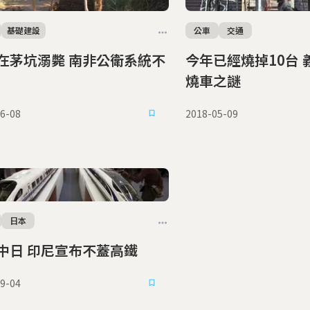
基礎建設
公車
交通
在茅坑溺斃 南非公衛系統不
今年已經燒掉10台 義大利羅馬火
燒車之謎
6-08
2018-05-09
日本
中日 印尼宣布不蓋高鐵
9-04