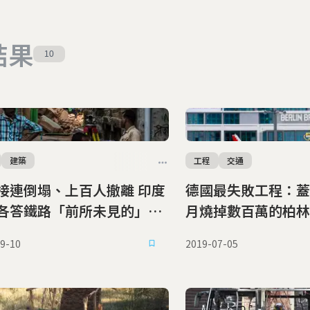
結果
10
建築
工程
交通
接連倒塌、上百人撤離 印度
德國最失敗工程：蓋
各答鐵路「前所未見的」工
月燒掉數百萬的柏林
題
9-10
2019-07-05