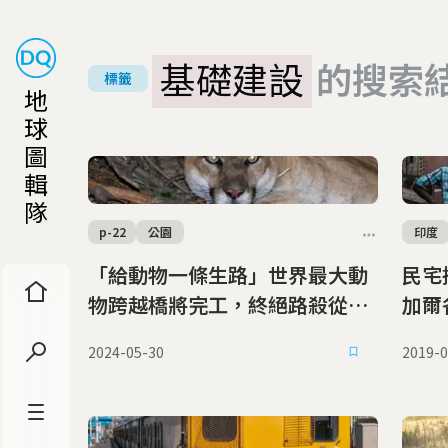
基礎建設
的搜索
標籤
地
球
圖
輯
隊
p-22
公園
印度
「給動物一條生路」世界最大動
民宅
物跨越橋將完工，終絕路殺從美
加爾
國跨黨派合作開始
程問
2024-05-30
2019-0