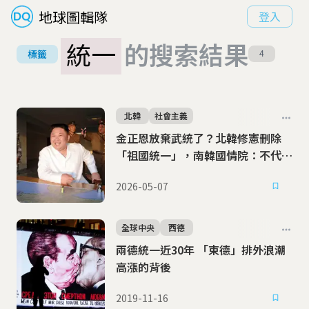
地球圖輯隊
登入
統一
的搜索結果
標籤
4
北韓
社會主義
金正恩放棄武統了？北韓修憲刪除
「祖國統一」，南韓國情院：不代表
放棄核武
2026-05-07
全球中央
西德
兩德統一近30年 「東德」排外浪潮
高漲的背後
2019-11-16