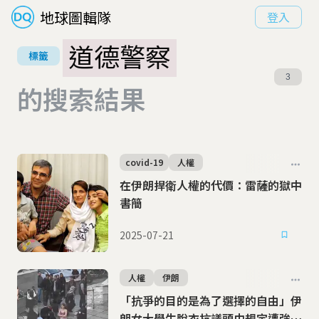
地球圖輯隊
登入
道德警察
標籤
3
的搜索結果
covid-19
人權
在伊朗捍衛人權的代價：雷薩的獄中
書簡
2025-07-21
人權
伊朗
「抗爭的目的是為了選擇的自由」伊
朗女大學生脫衣抗議頭巾規定遭強制