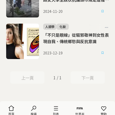
送精神病院
2024-11-20
人類學
化妝
「不只是眼線」從驅邪敬神到女性表
現自我、傳統鄉愁與反抗意識
2023-12-19
1 / 1
上一頁
下一頁
上一頁
下一頁
首頁
搜尋
列表
世界盃
贊助