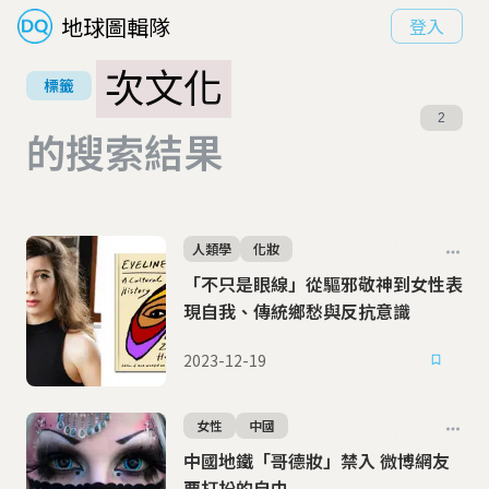
地球圖輯隊
登入
次文化
標籤
2
的搜索結果
人類學
化妝
「不只是眼線」從驅邪敬神到女性表
現自我、傳統鄉愁與反抗意識
2023-12-19
女性
中國
中國地鐵「哥德妝」禁入 微博網友
要打扮的自由