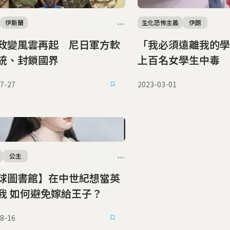
伊斯蘭
生化恐怖主義
伊朗
政變風雲再起 尼日軍方軟
「我必須遠離我的學
統、封鎖國界
上百名女學生中毒
7-27
2023-03-01
公主
球圖書館】在中世紀想當英
我 如何避免嫁給王子？
8-16