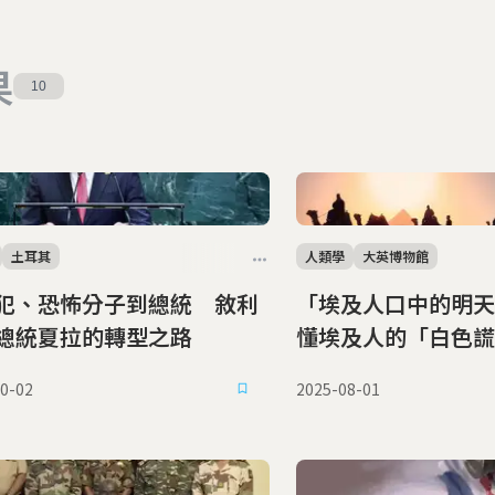
果
10
土耳其
人類學
大英博物館
犯、恐怖分子到總統 敘利
「埃及人口中的明天
總統夏拉的轉型之路
懂埃及人的「白色謊
音
0-02
2025-08-01