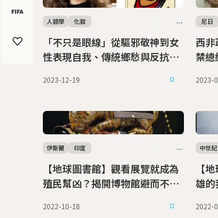
人類學
化妝
尼日
「不只是眼線」從驅邪敬神到女
西非
性表現自我、傳統鄉愁與反抗意
禁總
識
2023-12-19
2023-0
伊斯蘭
印度
中世紀
【地球圖書館】觀看展覽就成為
【地
殖民幫凶？揭開博物館避而不談
雄的
的暗黑故事
2022-10-18
2022-0