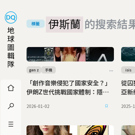
伊斯蘭
的搜索結
標籤
地
球
圖
輯
隊
gen z
手機
isis
「創作音樂侵犯了國家安全？」
從囚
伊朗Z世代挑戰國家體制：隱
亞新
忍、服從或反抗
2026-01-02
2025-1