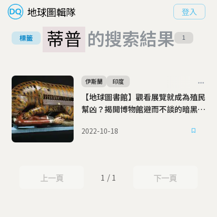
地球圖輯隊
登入
蒂普
的搜索結果
標籤
1
伊斯蘭
印度
【地球圖書館】觀看展覽就成為殖民
幫凶？揭開博物館避而不談的暗黑故
事
2022-10-18
1 / 1
上一頁
下一頁
上一頁
下一頁