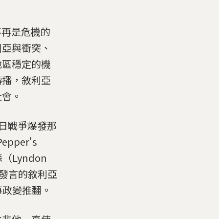
不再是危機的
利亞與衝突、
地區穩定的機
轉播，敘利亞
社會。
六日戰爭爆發那
per's
Lyndon
合國發言的敘利亞
軍事政變推翻。