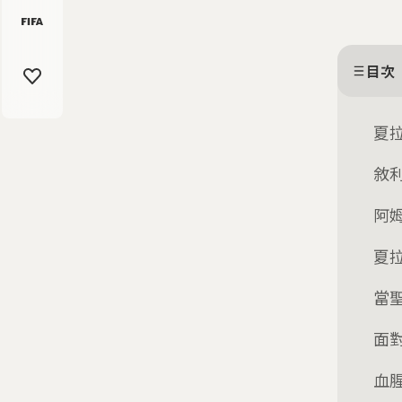
目次
夏
敘
阿
夏
當
面
血