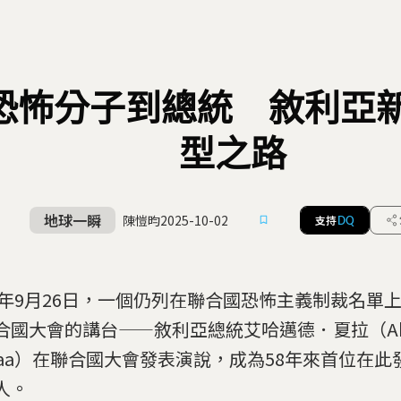
恐怖分子到總統 敘利亞
型之路
地球一瞬
陳愷昀
2025-10-02
支持
DQ
25年9月26日，一個仍列在聯合國恐怖主義制裁名單
合國大會的講台——敘利亞總統艾哈邁德．夏拉（Ahm
araa）在聯合國大會發表演說，成為58年來首位在
人。