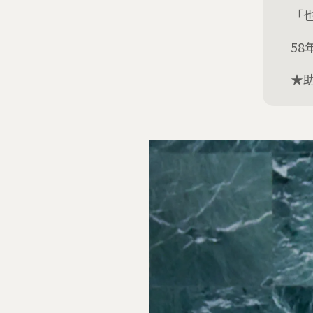
「
5
★