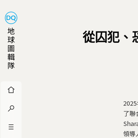
地
從囚犯、
球
圖
輯
隊
20
了聯
Sh
領導