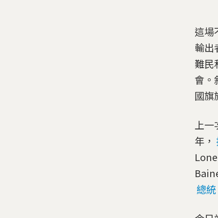
這場
輸出
難民
會。
國旗
上一
年，
Lone
Ba
總統