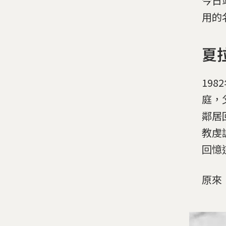
今日
用的
夏
19
庭，
鄰居
教虔
回憶
原來