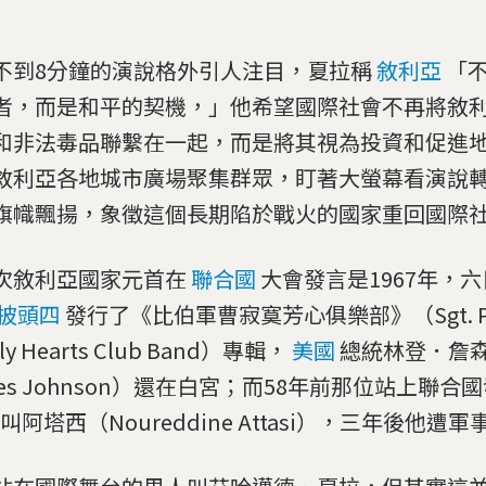
不到8分鐘的演說格外引人注目，夏拉稱
敘利亞
「
者，而是和平的契機，」他希望國際社會不再將敘
和非法毒品聯繫在一起，而是將其視為投資和促進
敘利亞各地城市廣場聚集群眾，盯著大螢幕看演說
旗幟飄揚，象徵這個長期陷於戰火的國家重回國際
次敘利亞國家元首在
聯合國
大會發言是1967年，
披頭四
發行了《比伯軍曹寂寞芳心俱樂部》（Sgt. Pep
ly Hearts Club Band）專輯，
美國
總統林登．詹森（
ines Johnson）還在白宮；而58年前那位站上聯
叫阿塔西（Noureddine Attasi），三年後他遭