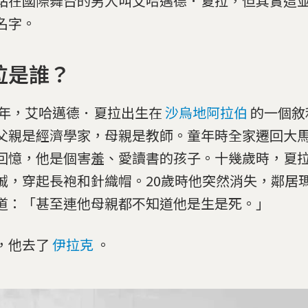
站在國際舞台的男人叫艾哈邁德．夏拉，但其實這
名字。
拉是誰？
82年，艾哈邁德．夏拉出生在
沙烏地阿拉伯
的一個敘
父親是經濟學家，母親是教師。童年時全家遷回大
回憶，他是個害羞、愛讀書的孩子。十幾歲時，夏
誠，穿起長袍和針織帽。20歲時他突然消失，鄰居
道：「甚至連他母親都不知道他是生是死。」
，他去了
伊拉克
。