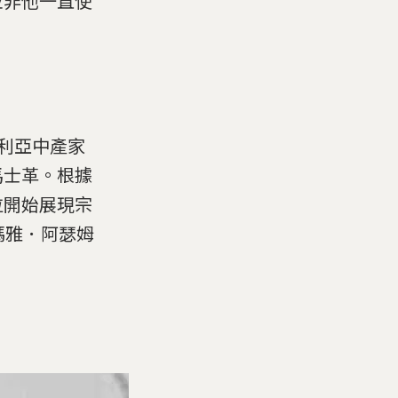
並非他一直使
利亞中產家
馬士革。根據
拉開始展現宗
瑪雅．阿瑟姆