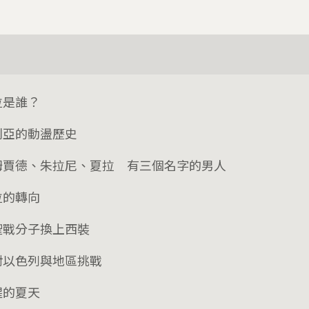
拉是誰？
利亞的動盪歷史
姆賈德、朱拉尼、夏拉 有三個名字的男人
拉的轉向
聖戰分子換上西裝
對以色列與地區挑戰
腥的夏天