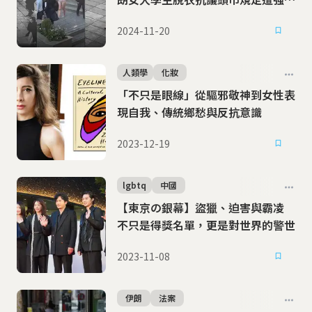
送精神病院
2024-11-20
人類學
化妝
「不只是眼線」從驅邪敬神到女性表
現自我、傳統鄉愁與反抗意識
2023-12-19
lgbtq
中國
【東京の銀幕】盜獵、迫害與霸凌
不只是得獎名單，更是對世界的警世
2023-11-08
伊朗
法案