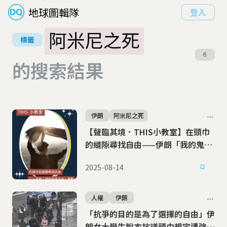
地球圖輯隊
登入
阿米尼之死
標籤
6
的搜索結果
伊朗
阿米尼之死
【聲臨其境．THIS小教室】在頭巾
的縫隙尋找自由——伊朗「我的鬼祟
自由」運動
2025-08-14
人權
伊朗
「抗爭的目的是為了選擇的自由」伊
朗女大學生脫衣抗議頭巾規定遭強制