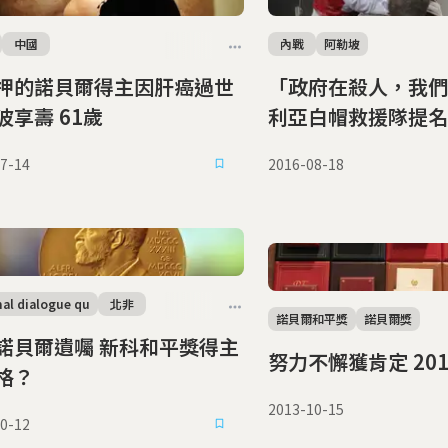
中國
內戰
阿勒坡
押的諾貝爾得主因肝癌過世
「政府在殺人，我們
波享壽 61歲
利亞白帽救援隊提名
獎
7-14
2016-08-18
nal dialogue qu
北非
諾貝爾和平獎
諾貝爾獎
爾遺囑 新科和平獎得主
努力不懈
格？
2013-10-15
0-12