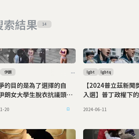
搜索結果
14
伊朗
lgbt
lgbtq
爭的目的是為了選擇的自
【2024普立茲新聞
伊朗女大學生脫衣抗議頭巾
入選】普丁政權下的
遭強制送精神病院
勝利、新意識、新青
1-20
2024-06-11