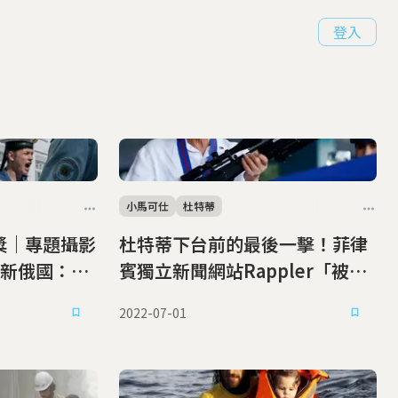
登入
小馬可仕
杜特蒂
獎｜專題攝影
杜特蒂下台前的最後一擊！菲律
新俄國：新
賓獨立新聞網站Rappler「被撤
年
照」
2022-07-01