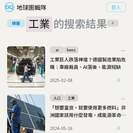
地球圖輯隊
登入
工業
的搜索結果
標籤
4
ai
benz
工業巨人跌落神壇？德國製造業陷危
機：車廠裁員、AI落後、能源短缺
2025-02-08
人口
工業
「想要富庶，就要使用更多燃料」非
洲國家該用什麼發電，成能源革命的
兩難
2024-05-16