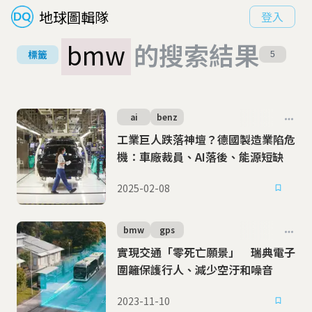
地球圖輯隊
登入
bmw
的搜索結果
標籤
5
ai
benz
工業巨人跌落神壇？德國製造業陷危
機：車廠裁員、AI落後、能源短缺
2025-02-08
bmw
gps
實現交通「零死亡願景」 瑞典電子
圍籬保護行人、減少空汙和噪音
2023-11-10