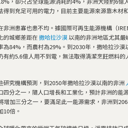
18%，卻只占全球能源消耗的4%，非洲大陸約6億人
法得到充足可用的電力，目前主要能源來源靠木材
在非洲患寡也患不均。據國際可再生能源機構（IRE
化的城鄉差距在
撒哈拉沙漠
以南的非洲地區尤其嚴
率為84%，而農村為29%。到2030年，撒哈拉沙
仍有約5.6億人用不到電，無法取得清潔烹飪燃料的
些研究機構預測，到2050年撒哈拉沙漠以南的非洲
口四分之一，隨人口增長和工業化，預計非洲的能
年將增加三分之一，要滿足此一能源需求，非洲到206
加10倍。