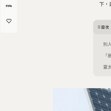
下，
目次
別
「
當