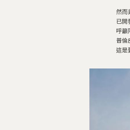
然而
已開
呼籲
普倫皮
這是