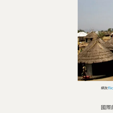
網友
fli
國際