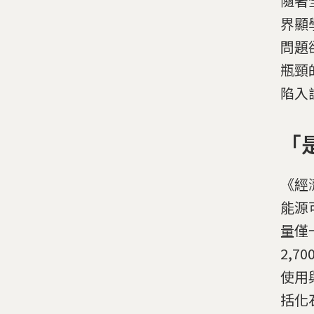
隨著
界顯
問題
瓶頸
陷入
「
《經
能源
量僅
2,
使用
括化