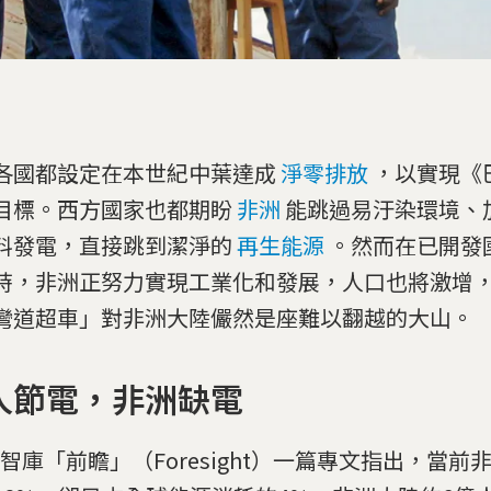
各國都設定在本世紀中葉達成
淨零排放
，以實現《
目標。西方國家也都期盼
非洲
能跳過易汙染環境、
料發電，直接跳到潔淨的
再生能源
。然而在已開發
時，非洲正努力實現工業化和發展，人口也將激增
彎道超車」對非洲大陸儼然是座難以翻越的大山。
人節電，非洲缺電
智庫「前瞻」（Foresight）一篇專文指出，當前