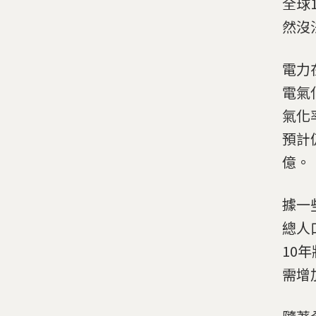
全球
然沒
電力
電氣
氣化
預計
億。
據一
總人
10
需增