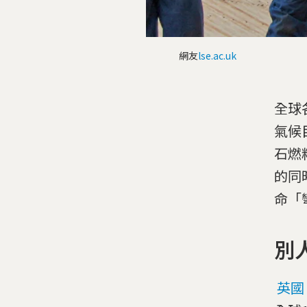
網友
lse.ac.uk
全球
氣候
石燃
的同
命「
別
英國