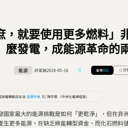
庶，就要使用更多燃料」
麼發電，成能源革命的
能源
許家銘
2024-05-16
支持
分
DQ
經授權轉載自友站
全球中央
文/ 陳亦偉 （中央社編譯組長）
發國家最大的能源挑戰是如何「更乾淨」，但在非
產生更多能源。在缺乏綠能轉型資金、而化石燃料