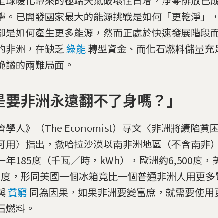
全球暖化帶來的極端天氣破壞性日增，淨零排放已
學。已開發國家最大的能源挑戰是如何「更乾淨」
卻是如何產生更多能源，然而正處於快速發展階段
的非洲，在缺乏
綠能
轉型資金、而化石燃料儲量充
詭譎的兩難局面。
是要非洲永遠翻不了身嗎？」
濟學人》（The Economist）專文〈非洲將續陷貧
可用〉指出，撒哈拉沙漠以南非洲地區（不含南非
一年185度（千瓦／時，kWh），歐洲約6,500度，
700度，形同美國一個冰箱竟比一個普通非洲人用更
與
貧窮
同為因果，如果非洲要變富庶，就需要使用
石燃料。