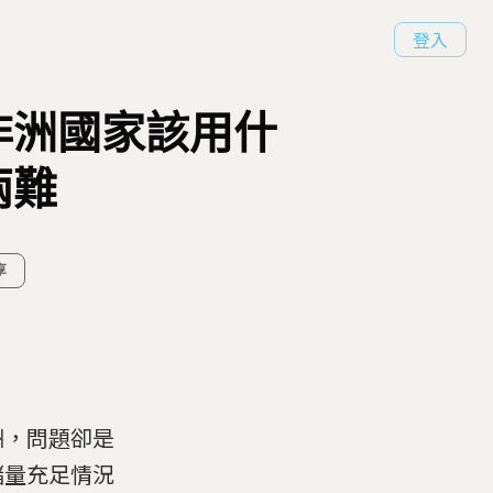
登入
非洲國家該用什
兩難
享
洲，問題卻是
儲量充足情況