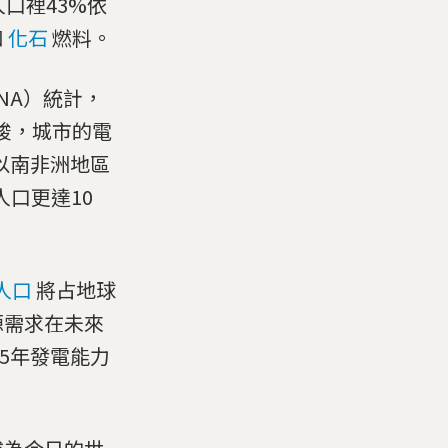
口裡43%依
和
化石
燃料。
NA）統計，
峻，城市的電
漠以南非洲地區
人口更達10
人口
將占地球
源需求在未來
5年發電能力