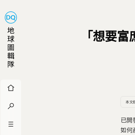
地
「想要富
球
圖
輯
隊
本文
已開
如何