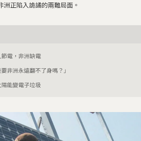
非洲正陷入詭譎的兩難局面。
人節電，非洲缺電
是要非洲永遠翻不了身嗎？」
太陽能變電子垃圾