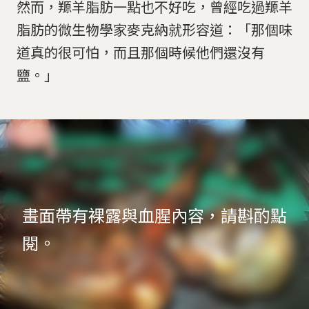
然而，羱羊脂肪一點也不好吃，曾經吃過羱羊
脂肪的微生物學家麥克納就形容道：「那個味
道真的很可怕，而且那個時候他們還沒有
鹽。」
畫面帶有裸露與血腥內容，請斟酌點
閱。