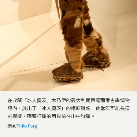
在收藏「冰人奧茨」木乃伊的義大利南蒂羅爾考古學博物
館內，展出了「冰人奧茨」的還原雕像，他當年可能長這
副模樣，帶著打獵的用具前往山中狩獵。
網友
Thilo Parg