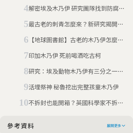
罹難滑雪客回家
解密埃及木乃伊 研究團隊找到防腐秘
方
最古老的刺青怎麼來？新研究揭開
5300年前冰人奧茲61個紋身的秘密
【地球圖書館】古老的木乃伊怎麼能
保存至今？考古學家揭開極端環境中
印加木乃伊 死前喝酒吃古柯
的死亡秘密
研究：埃及動物木乃伊有三分之一是
空的
活埋祭神 秘魯挖出完整孩童木乃伊
不拆封也能開箱？英國科學家不拆繃
帶 照樣讓動物木乃伊全都露
參考資料
展開更多