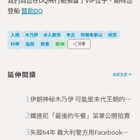
我們為您在DQ飛行船預留了VIP位子，期待您
登船
贊助DQ
人類
木乃伊
冰人奧茨
考古
阿爾卑斯山
研究
科學
脂肪
飲食
歐洲
分享
延伸閱讀
收起全部
伊朗神秘木乃伊 可能是末代王朝的國
王
鐵達尼「最後的午餐」菜單公開拍賣
失蹤64年 義大利警方用Facebook幫