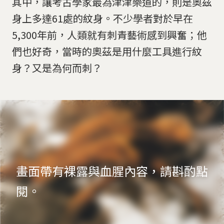
其中，讓考古學家最為津津樂道的，則是奧茲
身上多達61處的紋身。不少學者對於早在
5,300年前，人類就有刺青藝術感到興奮；他
們也好奇，當時的奧茲是用什麼工具進行紋
身？又是為何而刺？
畫面帶有裸露與血腥內容，請斟酌點
閱。