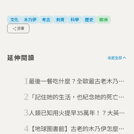
文化
木乃伊
考古
刺青
科學
歷史
歐洲
分享
延伸閱讀
收起全部
最後一餐吃什麼？全歐最古老木乃伊
「冰人奧茨」揭密
「記住她的生活，也紀念她的死亡」
科學家重現500年前木乃伊少女的面
人類已知用火提早35萬年！？大英博
孔
物館帶來最新考古發現
【地球圖書館】古老的木乃伊怎麼能