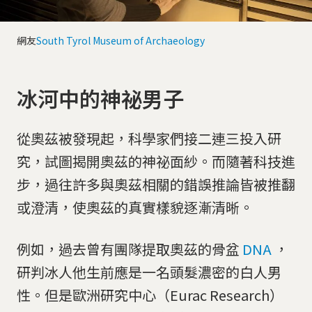
網友
South Tyrol Museum of Archaeology
冰河中的神祕男子
從奧茲被發現起，科學家們接二連三投入研
究，試圖揭開奧茲的神祕面紗。而隨著科技進
步，過往許多與奧茲相關的錯誤推論皆被推翻
或澄清，使奧茲的真實樣貌逐漸清晰。
例如，過去曾有團隊提取奧茲的骨盆
DNA
，
研判冰人他生前應是一名頭髮濃密的白人男
性。但是歐洲研究中心（Eurac Research）