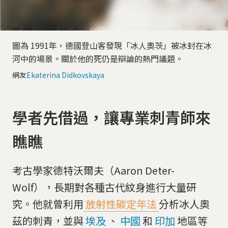
圖為 1991年，德國登山客發現「冰人奧茨」被冰封在冰
河中的場景。關於他的死仍是辯論的熱門議題。
網友
Ekaterina Didkovskaya
學者先借過，讓專業刺青師來
瞧瞧
考古學家德特沃爾夫（Aaron Deter-
Wolf），長期對各種古代紋身進行大量研
究。他就曾利用
放射性碳定年法
分析冰人奧
茲的刺青，並與
埃及
、
中國
和
印加
地區等