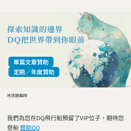
單篇文章贊助
定期／年度贊助
地球圖輯隊
我們為您在DQ飛行船預留了VIP位子，期待您
登船
贊助DQ