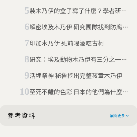
保存至今？考古學家揭開極端環境中
裝木乃伊的盒子寫了什麼？學者研發
的死亡秘密
新技術來解密
解密埃及木乃伊 研究團隊找到防腐秘
方
印加木乃伊 死前喝酒吃古柯
研究：埃及動物木乃伊有三分之一是
空的
活埋祭神 秘魯挖出完整孩童木乃伊
至死不離的色彩 日本的他們為什麼要
刺青？
參考資料
展開更多