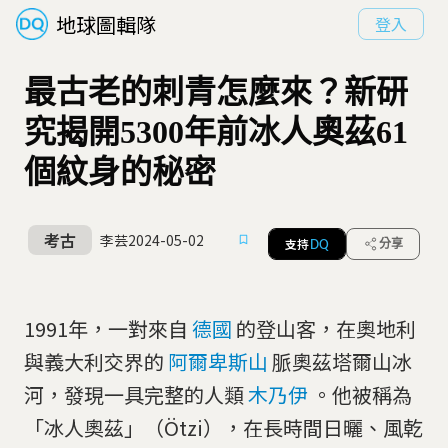
地球圖輯隊
登入
最古老的刺青怎麼來？新研
究揭開5300年前冰人奧茲61
個紋身的秘密
考古
李芸
2024-05-02
支持
分享
DQ
1991年，一對來自
德國
的登山客，在奧地利
與義大利交界的
阿爾卑斯山
脈奧茲塔爾山冰
河，發現一具完整的人類
木乃伊
。他被稱為
「冰人奧茲」（Ötzi），在長時間日曬、風乾