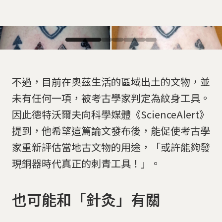
不過，目前在奧茲生活的區域出土的文物，並
未有任何一項，被考古學家判定為紋身工具。
因此德特沃爾夫向科學媒體《ScienceAlert》
提到，他希望這篇論文發布後，能促使考古學
家重新評估當地古文物的用途，「或許能夠發
現銅器時代真正的刺青工具！」。
萊迪身上的刺青，左圖為刺青完成當天，右圖則為刺青六
也可能和「針灸」有關
個月後。
網友
EXARC