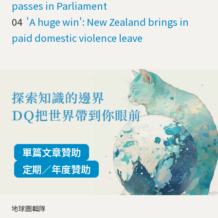
passes in Parliament
04
'A huge win': New Zealand brings in
paid domestic violence leave
單篇文章贊助
定期／年度贊助
地球圖輯隊