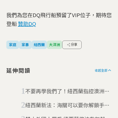
我們為您在DQ飛行船預留了VIP位子，期待您
登船
贊助DQ
家庭
家暴
紐西蘭
大洋洲
分享
延伸閱讀
收起全部
不要再學我們了！紐西蘭指控澳洲仿
冒國旗
紐西蘭新法：海關可以要你解鎖手機
給他看