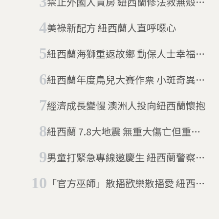
禁止外國人買房 紐西蘭修法救無殼蝸
牛
美祿新配方 紐西蘭人直呼噁心
紐西蘭海獅重返故鄉 動保人士幸福的
小煩惱
紐西蘭年度鳥兒大賽作票 小斑奇異鳥
被抓包
經濟成長變慢 澳洲人投向紐西蘭懷抱
紐西蘭 7.8大地震 無重大傷亡但重建
是挑戰
男童打緊急專線邀慶生 紐西蘭警察：
我們來了!
「官方巫師」散播歡樂散播愛 紐西蘭
年薪三十萬的超現實工作