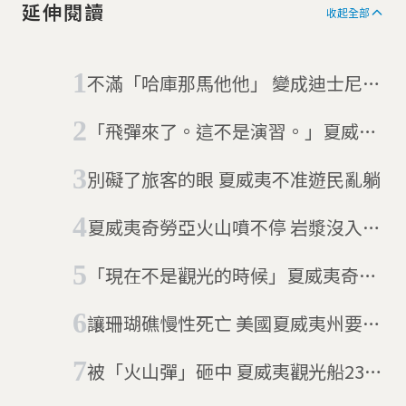
延伸閱讀
收起全部
不滿「哈庫那馬他他」 變成迪士尼商
標 肯亞人在氣什麼？
「飛彈來了。這不是演習。」夏威夷
烏龍警報引恐慌
別礙了旅客的眼 夏威夷不准遊民亂躺
夏威夷奇勞亞火山噴不停 岩漿沒入海
中成新威脅
「現在不是觀光的時候」夏威夷奇勞
亞火山爆發
讓珊瑚礁慢性死亡 美國夏威夷州要禁
特定防曬產品
被「火山彈」砸中 夏威夷觀光船23人
受傷