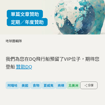
單篇文章贊助
定期／年度贊助
地球圖輯隊
我們為您在DQ飛行船預留了VIP位子，期待您
登船
贊助DQ
阿囉哈
美國
食物
夏威夷
商標
北美洲
分享