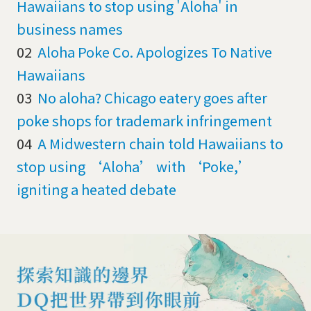
Hawaiians to stop using 'Aloha' in
business names
02
Aloha Poke Co. Apologizes To Native
Hawaiians
03
No aloha? Chicago eatery goes after
poke shops for trademark infringement
04
A Midwestern chain told Hawaiians to
stop using ‘Aloha’ with ‘Poke,’
igniting a heated debate