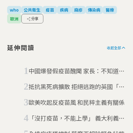
who
公共衛生
疫苗
疾病
麻疹
傳染病
醫療
歐洲
分享
延伸閱讀
收起全部
中國爆發假疫苗醜聞 家長：不知道可
以相信誰
抵抗黑死病擴散 拒絕逃跑的英國「鼠
疫村」
歐美吹起反疫苗風 和民粹主義有關係
「沒打疫苗，不能上學」 義大利義務
性疫苗政策重新上路