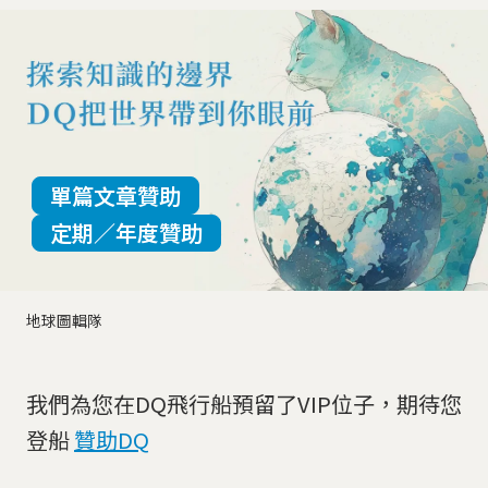
單篇文章贊助
定期／年度贊助
地球圖輯隊
我們為您在DQ飛行船預留了VIP位子，期待您
登船
贊助DQ