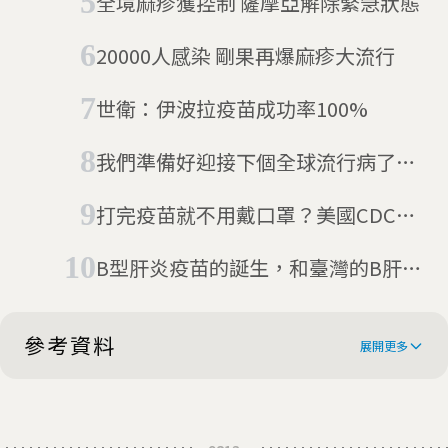
全境麻疹獲控制 薩摩亞解除緊急狀態
20000人感染 剛果再爆麻疹大流行
世衛：伊波拉疫苗成功率100%
我們準備好迎接下個全球流行病了
嗎?
打完疫苗就不用戴口罩？美國CDC最
新建議引起爭議
B型肝炎疫苗的誕生，和臺灣的B肝
「清零」計畫——臺灣大學醫學院倪
衍玄院長專訪
參考資料
展開更多
Measles cases hit record high in