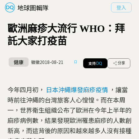
地球圖輯隊
登入
歐洲麻疹大流行 WHO：拜
託大家打疫苗
健康
徽徽
2018-08-21
支持
分享
DQ
今年四月初，
日本沖繩爆發麻疹疫情
，讓當
時前往沖繩的台灣旅客人心惶惶。而在本周
一，世界衛生組織公布了歐洲在今年上半年的
麻疹病例數，結果發現歐洲罹患麻疹的人數創
新高，而這背後的原因和越來越多人沒有接種