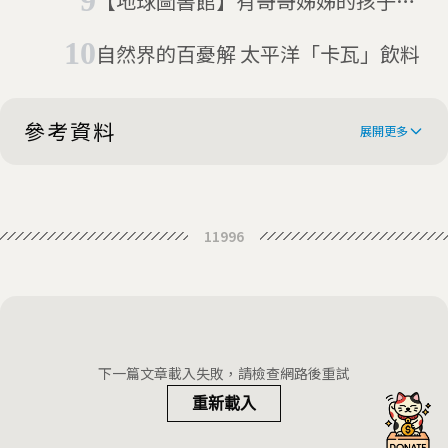
【地球圖書館】有哥哥姊姊的孩子比
較不容易過敏？揭開自體免疫疾病的
自然界的百憂解 太平洋「卡瓦」飲料
秘密
參考資料
展開更多
Samoa Lifts State of Emergency
11996
After Deadly Measles Epidemic
How a wrong injection helped
cause Samoa's measles epidemic
Tiny Samoa has had nearly 5,000
measles cases. Here’s how it got
‘Why My Baby?’: How Measles
下一篇文章載入失敗，請檢查網路後重試
so bad.
Robbed Samoa of Its Young
重新載入