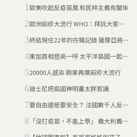
歐美吹起反疫苗風 和民粹主義有關係
歐洲麻疹大流行 WHO：拜託大家打
疫苗
終結現任22年的在職記錄 薩摩亞將迎
來史上第一位女總理
東加首相登高一呼 太平洋島國一起來
減肥
20000人感染 剛果再爆麻疹大流行
迪士尼把島國神明畫太胖惹議
要自由還是要安全？ 法國數千人反對
國家「緊急狀態」
「沒打疫苗，不能上學」 義大利義務
性疫苗政策重新上路