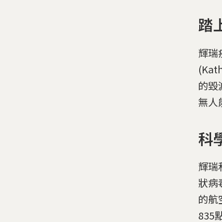
踏
輝瑞
(Ka
的毀
無人
科
輝瑞
狀病
的航
835