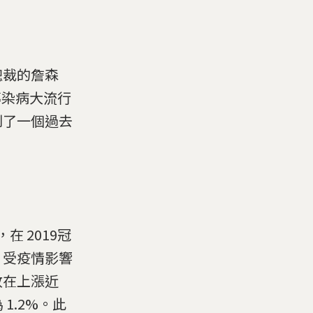
總裁的詹森
種傳染病大流行
到了一個過去
在 2019冠
，受疫情影響
收在上漲近
 1.2%。此