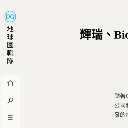
地
輝瑞、Bi
球
圖
輯
隊
隨著
公司
發的