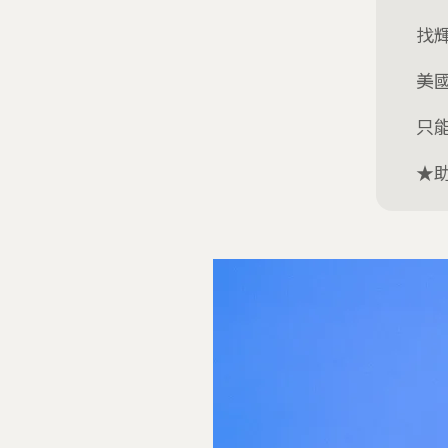
找
美
只
★