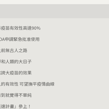
毒疫苗有效性高達90%
FDA申請緊急批准使用
上前無古人之路
學和人類的大日子
該誇大疫苗的效果
人的有效性 可望撫平疫情曲線
看到就覺得不單純
光速計畫」參上！