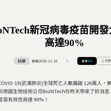
oNTech新冠病毒疫苗開
高達90%
科學
徽徽
2020-11-10
支持
分享
DQ
COVID-19(武漢肺炎)全球死亡人數飆破 126萬人
和德國生物技術公司BioNTech在昨天帶來了好消
疫苗有效性高達 90%！