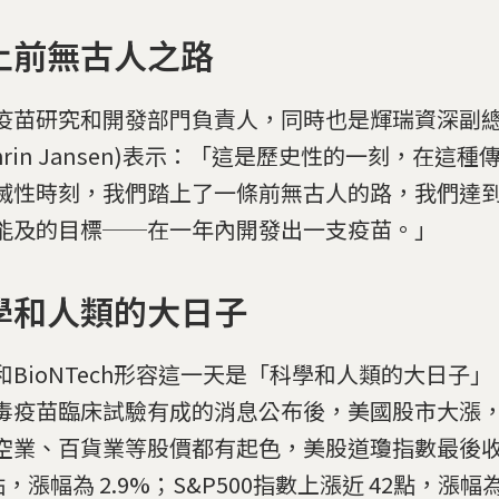
上前無古人之路
疫苗研究和開發部門負責人，同時也是輝瑞資深副
thrin Jansen)表示：「這是歷史性的一刻，在這
滅性時刻，我們踏上了一條前無古人的路，我們達
能及的目標──在一年內開發出一支疫苗。」
學和人類的大日子
和BioNTech形容這一天是「科學和人類的大日子」，
毒疫苗臨床試驗有成的消息公布後，美國股市大漲
空業、百貨業等股價都有起色，美股道瓊指數最後
點，漲幅為 2.9%；S&P500指數上漲近 42點，漲幅為