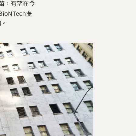
疫苗，有望在今
oNTech提
周。