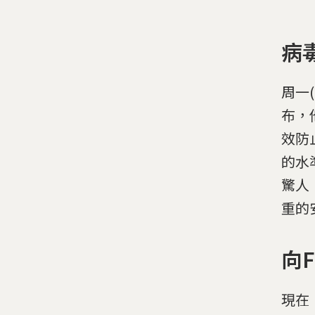
病
周一(
布，
效防
的水
驚人
重的
向
現在