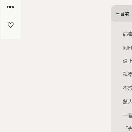
目次
病
向
踏
科
不
驚
一
「