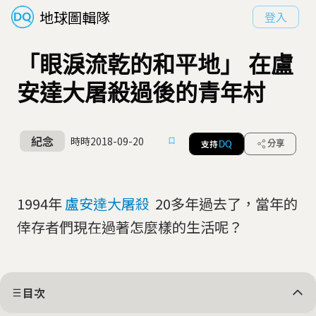
地球圖輯隊
登入
「眼淚流乾的和平地」 在盧
安達大屠殺過後的青年村
紀念
時時
2018-09-20
支持
分享
DQ
1994年
盧安達大屠殺
20多年過去了，當年的
倖存者們現在過著怎麼樣的生活呢？
目次