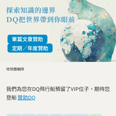
單篇文章贊助
定期／年度贊助
地球圖輯隊
我們為您在DQ飛行船預留了VIP位子，期待您
登船
贊助DQ