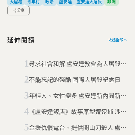
大屠殺
青年村
政治
盧安達
盧安達大屠殺
非洲
分享
延伸閱讀
收起全部
尋求社會和解 盧安達教會為大屠殺道
歉
不能忘記的殘酷 國際大屠殺紀念日
年輕人、女性變多 盧安達新內閣新氣
象
《盧安達飯店》故事原型遭逮捕 涉嫌
「領導、金援恐怖主義」是真是假？
金援仇恨電台、提供開山刀殺人 盧安