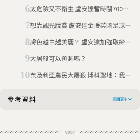
達大屠殺金主逃亡26年遭逮
太危險又不衛生 盧安達暫時關700間
教堂
想靠觀光脫貧 盧安達金援英國足球俱
樂部惹議
膚色越白越美麗？ 盧安達加強取締非
法皮膚漂白產品
大屠殺可以預測嗎？
奈及利亞農民大屠殺 博科聖地：我們
做的(12/03更新)
參考資料
展開更多
Her world ended when her kids
9997
were murdered. Raising dozens of