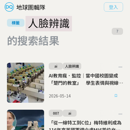
地球圖輯隊
登入
人臉辨識
標籤
7
的搜索結果
ai
人臉辨識
AI教育瘋．監控｜當中國校園變成
「楚門的教室」 學生表情與視線都
是數據
2026-05-14
007
ai
「從一線特工到C位」梅特維利成為
116年來英國軍情六處MI6首位女性