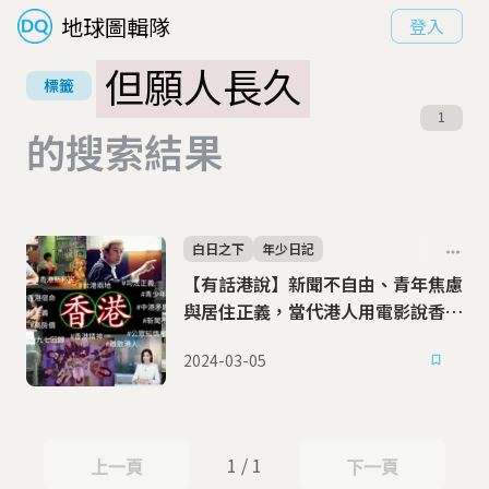
地球圖輯隊
登入
但願人長久
標籤
1
的搜索結果
白日之下
年少日記
【有話港說】新聞不自由、青年焦慮
與居住正義，當代港人用電影說香港
的故事
2024-03-05
1 / 1
上一頁
下一頁
上一頁
下一頁