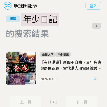
地球圖輯隊
登入
年少日記
標籤
1
的搜索結果
白日之下
年少日記
【有話港說】新聞不自由、青年焦慮
與居住正義，當代港人用電影說香港
的故事
2024-03-05
1 / 1
上一頁
下一頁
上一頁
下一頁