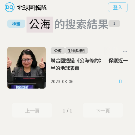
地球圖輯隊
登入
公海
的搜索結果
標籤
1
公海
生物多樣性
聯合國通過《公海條約》 保護近一
半的地球表面
2023-03-06
1 / 1
上一頁
下一頁
上一頁
下一頁