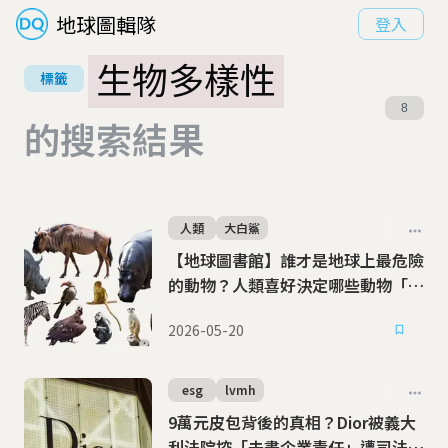
地球圖輯隊
登入
生物多樣性
標籤
8
的搜索結果
人類
大白鯊
【地球圖書館】誰才是地球上最危險
的動物？人類喜好決定哪些動物「揹
黑鍋」
2026-05-20
esg
lvmh
9萬元皮包背後的真相？Dior被義大
利法院控「未盡企業責任」遭司法接