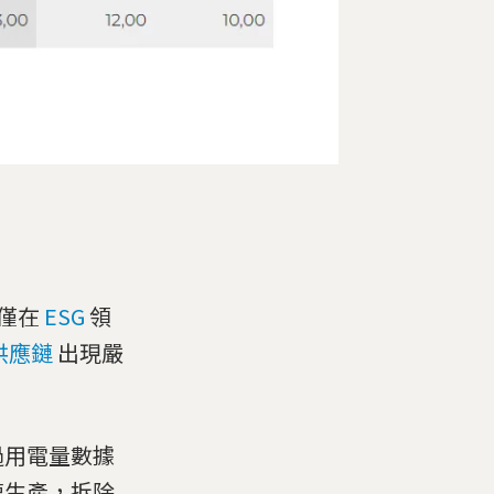
僅在
ESG
領
供應鏈
出現嚴
過用電量數據
速生產，拆除