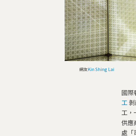
網友
Kin Shing Lai
國際奢
工
剝
工，
供應
處「