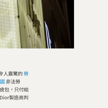
入令人震驚的
勞
國
非法勞
奧皮包，只付給
Dior製造商判