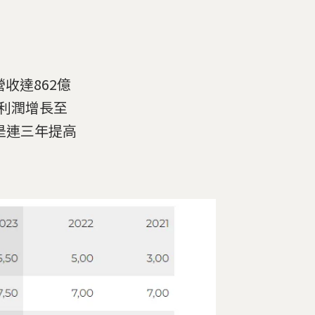
營收達862億
務利潤增長至
是連三年提高