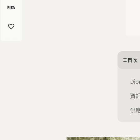
目次
Di
資
供