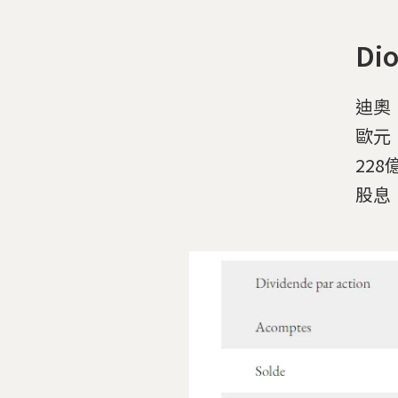
D
迪奧
歐元
22
股息