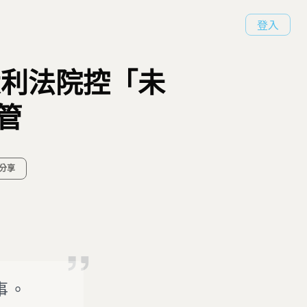
登入
大利法院控「未
管
分享
事。