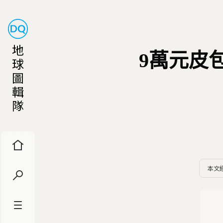
地
9萬元皮
球
圖
輯
隊
本文