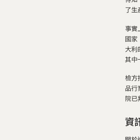
了生
事實
國家
大利
其中
檢方
品行
院已
資
關於