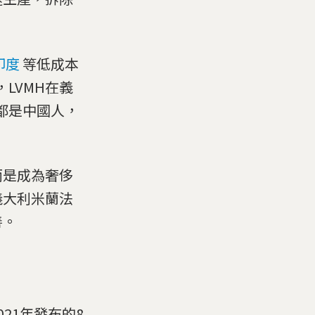
印度
等低成本
LVMH在義
都是中國人，
而是成為奢侈
義大利米蘭法
善。
21年發布的8