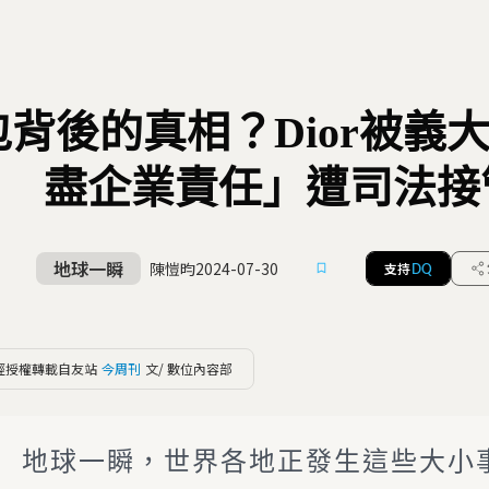
包背後的真相？Dior被義
盡企業責任」遭司法接
地球一瞬
陳愷昀
2024-07-30
支持
DQ
經授權轉載自友站
今周刊
文/ 數位內容部
地球一瞬，世界各地正發生這些大小