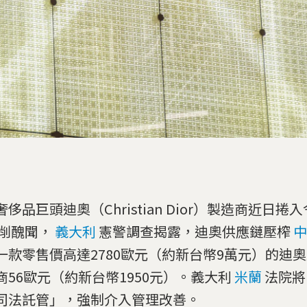
侈品巨頭迪奧（Christian Dior）製造商近日捲
削醜聞，
義大利
憲警調查揭露，迪奧供應鏈壓榨
中
一款零售價高達2780歐元（約新台幣9萬元）的迪
商56歐元（約新台幣1950元）。義大利
米蘭
法院將
司法託管」，強制介入管理改善。