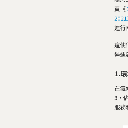
頁《
202
進行
這使
過迪
1.
在氣
3，
服務