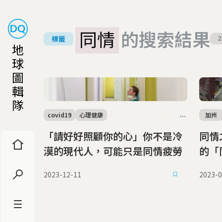
同情
的搜索結果
標籤
2
地
球
圖
輯
隊
covid19
心理健康
加州
「請好好照顧你的心」你不是冷
同情
漠的現代人，可能只是同情疲勞
的「
2023-12-11
2023-0