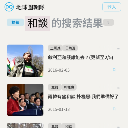
地球圖輯隊
登入
和談
的搜索結果
標籤
3
土耳其
日內瓦
敘利亞和談誰能去？(更新至2/5)
2016-02-05
北韓
朴槿惠
兩韓有望和談 朴槿惠:我們準備好了
2015-01-13
北韓
和談