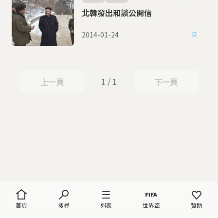
北韓發出和談公開信
2014-01-24
1 / 1
上一頁
下一頁
上一頁
下一頁
首頁
搜尋
列表
世界盃
贊助