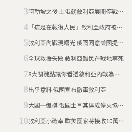
阿勒坡之後 土俄就敘利亞展開停戰協
議
「這是在報復人民」敘利亞政府被控
攻擊難民
敘利亞內戰現曙光 俄國同意美國提出
的停火方案
全球救援失敗 敘利亞難民在戰地等死
8大關鍵點讓你看透敘利亞內戰為何
打不完
出乎意料 俄國宣布撤軍敘利亞
大國一盤棋 俄國土耳其達成停火協議
敘利亞政府軍及反政府軍的新困境
敘利亞小確幸 歐美國家將接收10萬難
民