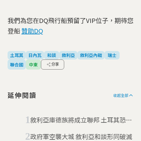
我們為您在DQ飛行船預留了VIP位子，期待您
登船
贊助DQ
土耳其
日內瓦
和談
敘利亞
敘利亞內戰
瑞士
聯合國
中東
分享
延伸閱讀
收起全部
敘利亞庫德族將成立聯邦 土耳其恐大
怒
政府軍空襲大城 敘利亞和談形同破滅