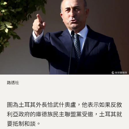
路透社
圖為土耳其外長恰武什奧盧，他表示如果反敘
利亞政府的庫德族民主聯盟黨受邀，土耳其就
要抵制和談。