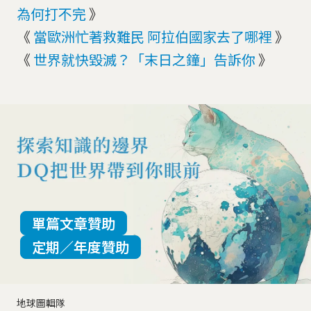
為何打不完
》
《
當歐洲忙著救難民 阿拉伯國家去了哪裡
》
《
世界就快毀滅？「末日之鐘」告訴你
》
單篇文章贊助
定期／年度贊助
地球圖輯隊