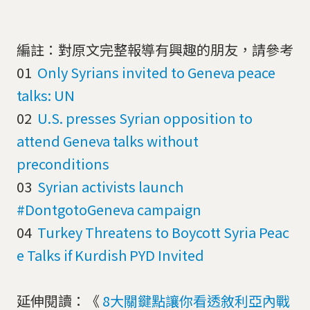
編註：對原文完整報導有興趣的朋友，請參考
01
Only Syrians invited to Geneva peace
talks: UN
02
U.S. presses Syrian opposition to
attend Geneva talks without
preconditions
03
Syrian activists launch
#DontgotoGeneva campaign
04
Turkey Threatens to Boycott Syria Peac
e Talks if Kurdish PYD Invited
延伸閱讀：《
8大關鍵點讓你看透敘利亞內戰