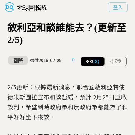
地球圖輯隊
登入
敘利亞和談誰能去？(更新至
2/5)
國際
徽徽
2016-02-05
支持
分享
DQ
2/5更新
：根據最新消息，聯合國敘利亞特使
德米斯圖拉宣布和談暫緩，預計 2月25日重啟
談判，希望到時政府軍和反政府軍都能為了和
平好好坐下來談。