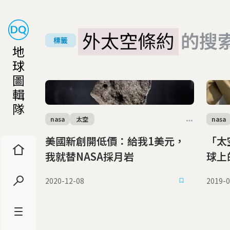
外太空條約
的搜
標籤
地
球
圖
輯
隊
nasa
太空
nasa
美國新創開低價：給我1美元，
「太
我就替NASA採月岩
球上
2020-12-08
2019-0