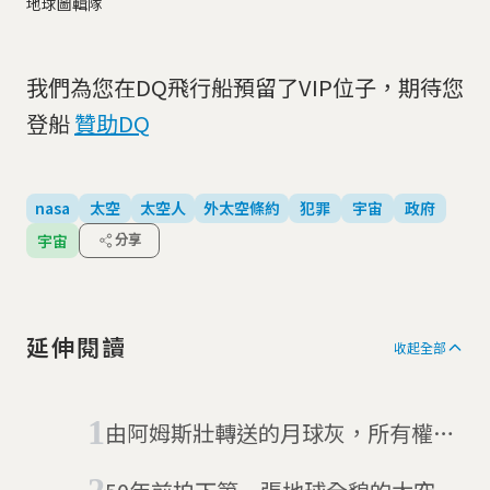
地球圖輯隊
我們為您在DQ飛行船預留了VIP位子，期待您
登船
贊助DQ
nasa
太空
太空人
外太空條約
犯罪
宇宙
政府
宇宙
分享
延伸閱讀
收起全部
由阿姆斯壯轉送的月球灰，所有權是
誰的？