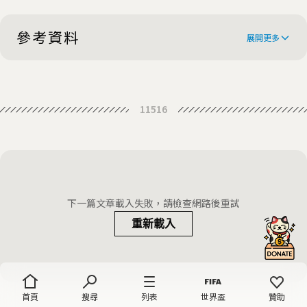
NASA：長太高不行
參考資料
展開更多
Nasa said to be investigating first
11516
allegation of a crime in space
Crime in space: Which treaties
govern conduct of astronauts
How a Bitter Divorce Battle on
beyond Earth?
Earth Led to Claims of a Crime in
下一篇文章載入失敗，請檢查網路後重試
Space
重新載入
首頁
搜尋
列表
世界盃
贊助