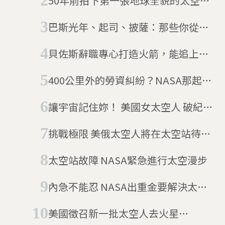
50年前拍下第一張地球全貌的太空
人：把人送上火星很愚蠢
巴斯光年、起司、披薩：那些你從未
想過，卻真實上過太空的奇葩物品
貝佐斯辭職專心打造火箭，能追上馬
斯克嗎？地球富豪的太空夢比一比
400公里外的勞資糾紛？NASA那起傳
說中的「太空罷工」事件
讓宇宙記住妳！ 美國女太空人 破紀錄
328天後重返地球！
挑戰極限 美俄太空人將在太空站待
342天
太空站故障 NASA緊急進行太空漫步
內急不能忍 NASA出重金要解決太空
人的如廁問題
美國徵召新一批太空人去火星