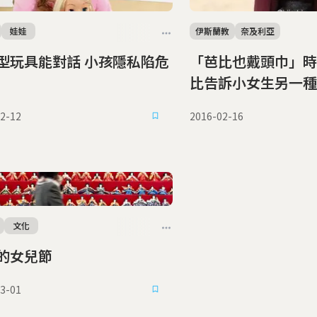
娃娃
伊斯蘭教
奈及利亞
具能對話 小孩隱私陷危
「芭比也戴頭巾」時
比告訴小女生另一種
2-12
2016-02-16
文化
的女兒節
3-01