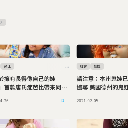
0
芭比
社會
娃娃
於擁有長得像自己的娃
請注意：本州鬼娃已
」首款唐氏症芭比帶來同理
協尋 美國德州的鬼
容
雲
4-26
2021-02-05