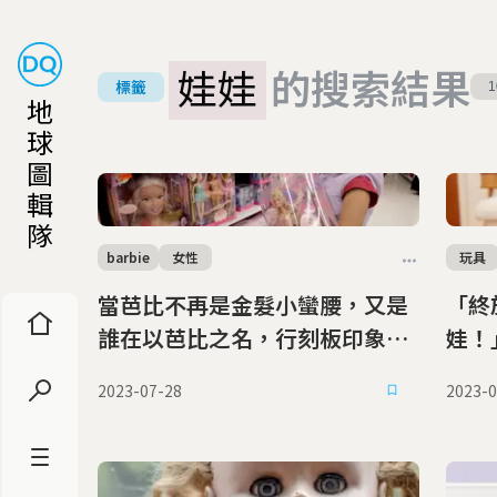
娃娃
的搜索結果
標籤
1
地
球
圖
輯
隊
barbie
女性
玩具
當芭比不再是金髮小蠻腰，又是
「終
誰在以芭比之名，行刻板印象之
娃！
實？
與包
2023-07-28
2023-0