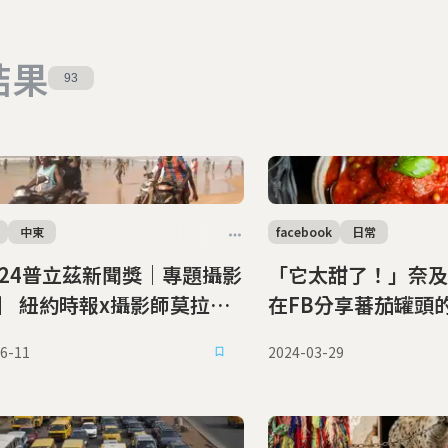
結果
93
中東
facebook
日常
024普立茲新聞獎｜專題攝影
「它太甜了！」奈及
】 紐約時報x攝影師莫拉勒
在FB分享蕃茄罐頭
崛起的非洲世代
逮捕
6-11
2024-03-29