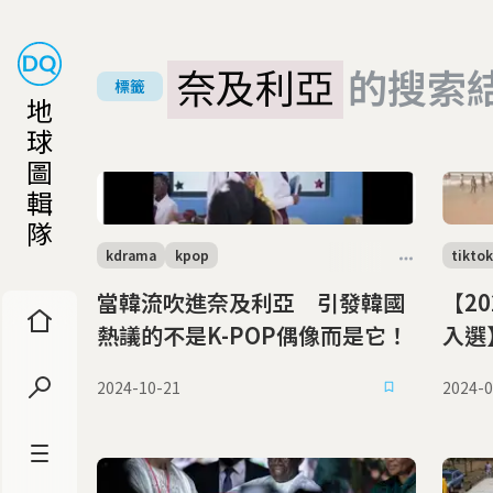
奈及利亞
的搜索
標籤
地
球
圖
輯
隊
kdrama
kpop
tiktok
當韓流吹進奈及利亞 引發韓國
【2
熱議的不是K-POP偶像而是它！
入選
絲：
2024-10-21
2024-0