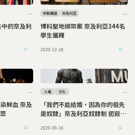
伊斯蘭國
奈及利亞
失中的奈及利
博科聖地綁架案 奈及利亞344名
學生獲釋
2020-12-18
人權
文化
威染鮮血 奈及
「我們不能結婚，因為你的祖先
眾
是奴隸」奈及利亞奴隸制 扼殺情
侶幸福
2020-09-16