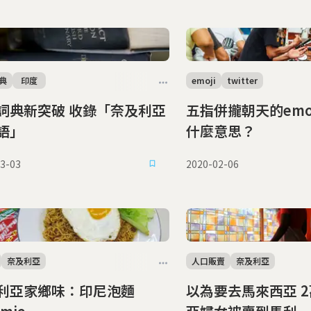
典
印度
emoji
twitter
詞典新突破 收錄「奈及利亞
五指併攏朝天的emo
語」
什麼意思？
3-03
2020-02-06
奈及利亞
人口販賣
奈及利亞
利亞家鄉味：印尼泡麵
以為要去馬來西亞 2萬名奈及利