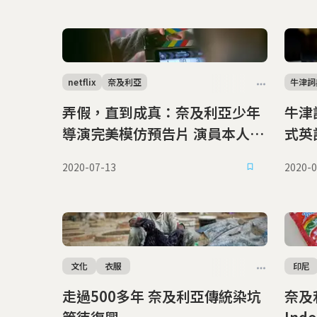
netflix
奈及利亞
牛津詞
弄假，直到成真：奈及利亞少年
牛津
導演完美模仿預告片 演員本人也
式英
來朝聖
2020-07-13
2020-0
文化
衣服
印尼
走過500多年 奈及利亞傳統染坑
奈及