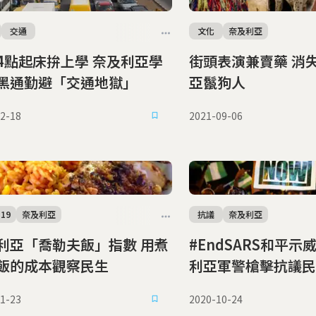
交通
文化
奈及利亞
4點起床拚上學 奈及利亞學
街頭表演兼賣藥 消
黑通勤避「交通地獄」
亞鬣狗人
2-18
2021-09-06
-19
奈及利亞
抗議
奈及利亞
利亞「喬勒夫飯」指數 用煮
#EndSARS和平示
飯的成本觀察民生
利亞軍警槍擊抗議民
1-23
2020-10-24