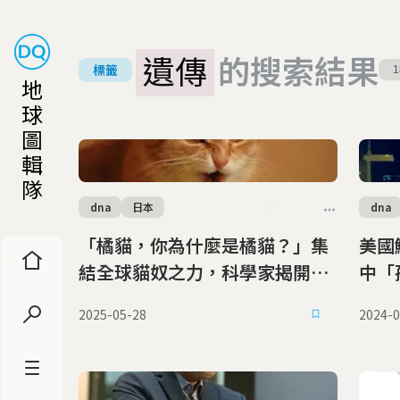
遺傳
的搜索結果
標籤
1
地
球
圖
輯
隊
dna
日本
dna
「橘貓，你為什麼是橘貓？」集
美國
結全球貓奴之力，科學家揭開貓
中「
咪橘毛的基因秘密
2025-05-28
2024-0