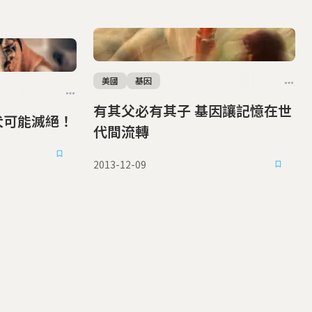
美國
基因
有其父必有其子 基因讓記憶在世
果 鬥牛犬可能滅絕！
代間流轉
2013-12-09