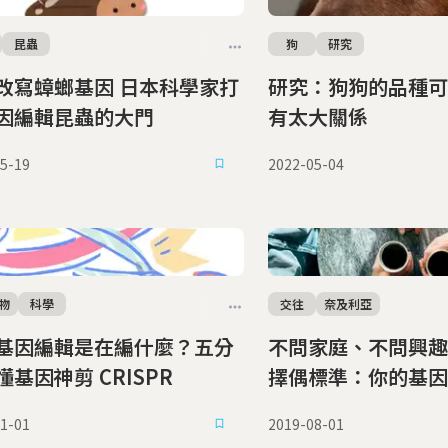
昆蟲
狗
研究
改寫蟑螂基因 日本科學家打
研究：狗狗的品種可
因編輯昆蟲的大門
有太大關係
5-19
2022-05-04
物
科學
交往
奈及利亞
基因編輯是在編什麼？五分
不問家庭、不問興趣
懂基因神剪 CRISPR
擇偶標準：你的基因
麼？
1-01
2019-08-01