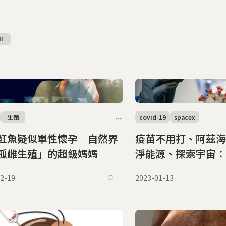
8
生殖
covid-19
spacex
魟魚疑似單性懷孕 自然界
疫苗不用打、阿茲海
孤雌生殖」的超級媽媽
淨能源、探索宇宙：2
期待的9大科學趨勢
2-19
2023-01-13