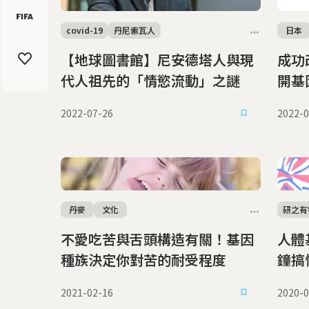
covid-19
丹尼索瓦人
日本
【地球圖書館】尼安德塔人與現
成功
代人祖先的「情慾流動」之謎
開基
2022-07-26
2022-0
丹麥
文化
研之有
不愛吃苦與舌頭構造有關！基因
人體
種族決定你對苦的耐受程度
鐘搞
2021-02-16
2020-0