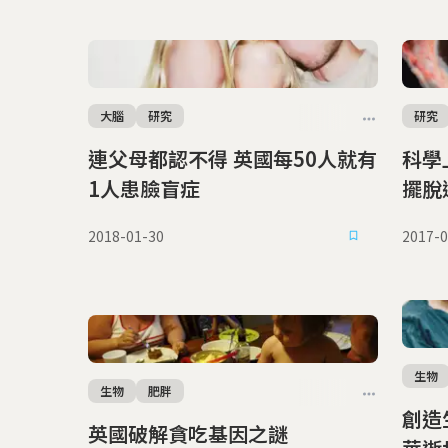
大腦
研究
研究
連父母都認不得 英國每50人就有
科學
1人患臉盲症
擺脫
2018-01-30
2017-0
生物
生物
肥胖
創造生命奇
英國破解貪吃基因之謎