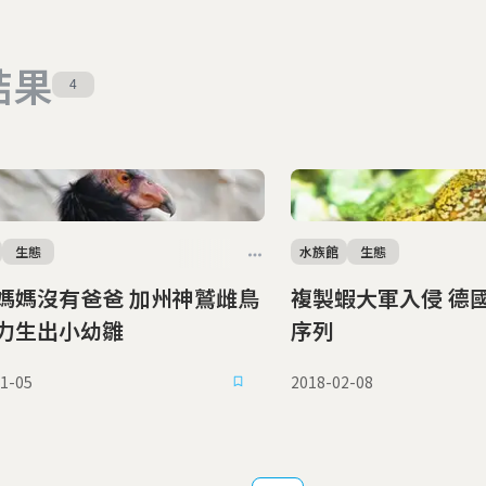
結果
4
生態
水族館
生態
媽媽沒有爸爸 加州神鷲雌鳥
複製蝦大軍入侵 德國排出基因組
力生出小幼雛
序列
1-05
2018-02-08