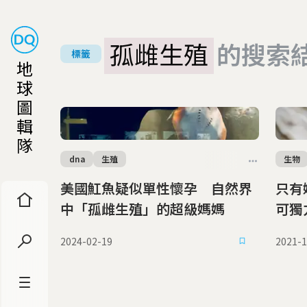
孤雌生殖
的搜索
標籤
地
球
圖
輯
隊
dna
生殖
生物
美國魟魚疑似單性懷孕 自然界
只有
中「孤雌生殖」的超級媽媽
可獨
2024-02-19
2021-1