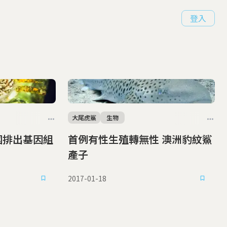
登入
大尾虎鯊
生物
首例有性生殖轉無性 澳洲豹紋鯊
產子
2017-01-18