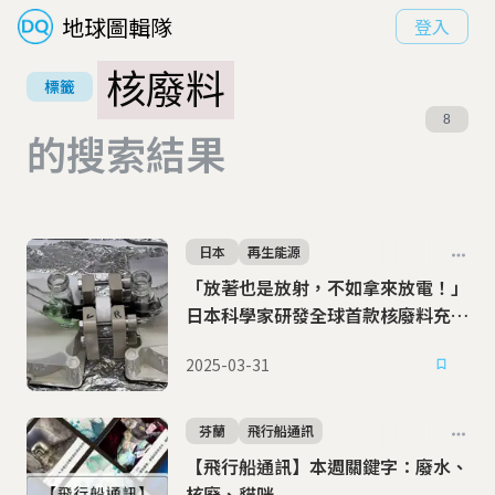
地球圖輯隊
登入
核廢料
標籤
8
的搜索結果
日本
再生能源
「放著也是放射，不如拿來放電！」
日本科學家研發全球首款核廢料充電
電池
2025-03-31
芬蘭
飛行船通訊
【飛行船通訊】本週關鍵字：廢水、
核廢、貓咪