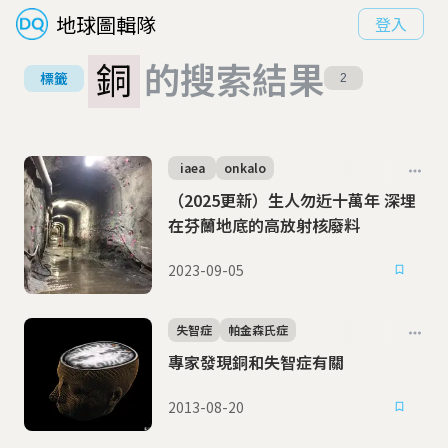
地球圖輯隊
登入
銅
的搜索結果
標籤
2
iaea
onkalo
（2025更新）生人勿近十萬年 深埋
在芬蘭地底的高放射核廢料
2023-09-05
失智症
帕金森氏症
專家發現銅和失智症有關
2013-08-20