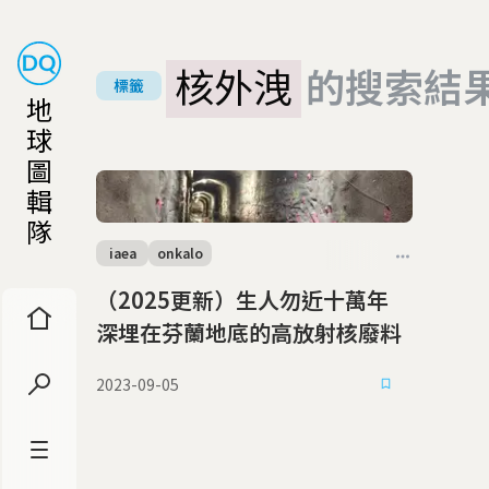
核外洩
的搜索結
標籤
地
球
圖
輯
隊
iaea
onkalo
（2025更新）生人勿近十萬年
深埋在芬蘭地底的高放射核廢料
2023-09-05