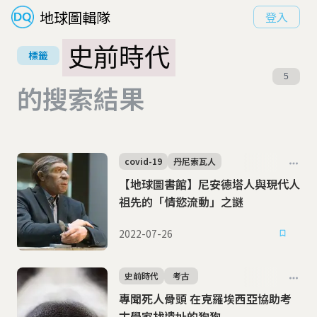
地球圖輯隊
登入
史前時代
標籤
5
的搜索結果
covid-19
丹尼索瓦人
【地球圖書館】尼安德塔人與現代人
祖先的「情慾流動」之謎
2022-07-26
史前時代
考古
專聞死人骨頭 在克羅埃西亞協助考
古學家找遺址的狗狗